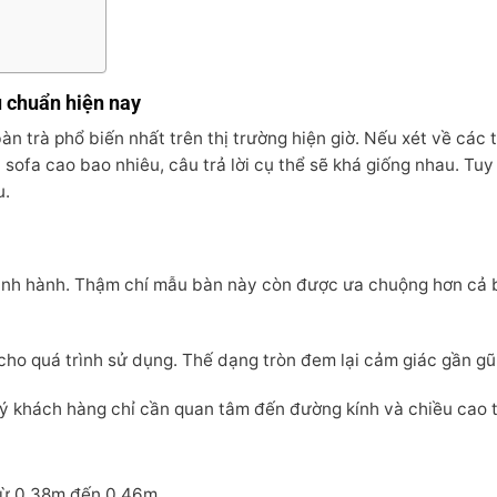
u chuẩn hiện nay
bàn trà phổ biến nhất trên thị trường hiện giờ. Nếu xét về các 
sofa cao bao nhiêu, câu trả lời cụ thể sẽ khá giống nhau. Tuy 
u.
ịnh hành. Thậm chí mẫu bàn này còn được ưa chuộng hơn cả 
ho quá trình sử dụng. Thế dạng tròn đem lại cảm giác gần gũi,
quý khách hàng chỉ cần quan tâm đến đường kính và chiều cao t
 Từ 0.38m đến 0.46m