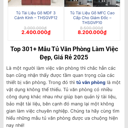
Tủ Tài Liệu Gỗ MDF 3
Tủ Tài Liệu Gỗ MFC Cao
Cánh Kính – THSGVP12
Cấp Cho Giám Đốc –
THSGVP10
3.000.000
₫
8.500.000
₫
Giá
Giá
Giá
Giá
2.400.000
₫
8.200.000
₫
gốc
hiện
gốc
hiện
là:
tại
là:
tại
3.000.000₫.
là:
8.500.000₫.
là:
2.400.000₫.
8.200.000₫
Top 301+ Mẫu Tủ Văn Phòng Làm Việc
Đẹp, Giá Rẻ 2025
Là một người làm việc văn phòng thì chắc hẳn các
bạn cũng nhận thấy được tầm quan trọng của các
thiết bị văn phòng. Trong đó thì
tủ văn phòng
là một
vật dụng không thể thiếu. Tủ văn phòng có nhiều
công dụng khác nhau như giúp bạn quản lý tài liệu,
bảo mật tài liệu, bên cạnh đó mang lại một không
gian làm việc chuyên nghiệp. Chúng ta hãy cùng tìm
hiểu những mẫu tủ văn phòng được ưa chuộng hiện
nay nhé!