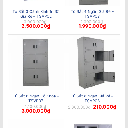
Tủ Sắt 3 Cánh Kính 1m35
Tủ Sắt 4 Ngăn Giá Rẻ –
Giá Rẻ – TSVP02
TSVP08
3.000.000
₫
2.300.000
₫
Giá
Giá
Giá
Giá
2.500.000
₫
1.990.000
₫
gốc
hiện
gốc
hiện
là:
tại
là:
tại
3.000.000₫.
là:
2.300.000₫.
là:
2.500.000₫.
1.990.000₫
Tủ Sắt 6 Ngăn Có Khóa –
Tủ Sắt 8 Ngăn Giá Rẻ –
TSVP07
TSVP06
Giá
Giá
4.100.000
₫
210.000
₫
2.300.000
₫
Giá
Giá
gốc
hiện
3.000.000
₫
gốc
hiện
là:
tại
là:
tại
2.300.000₫.
là:
4.100.000₫.
là:
210.0
3.000.000₫.