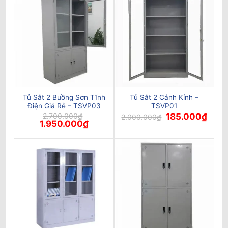
Tủ Sắt 2 Buồng Sơn Tĩnh
Tủ Sắt 2 Cánh Kính –
Điện Giá Rẻ – TSVP03
TSVP01
Giá
Giá
2.700.000
₫
185.000
₫
2.000.000
₫
Giá
Giá
gốc
hiện
1.950.000
₫
gốc
hiện
là:
tại
là:
tại
2.000.000₫.
là:
2.700.000₫.
là:
185.0
1.950.000₫.