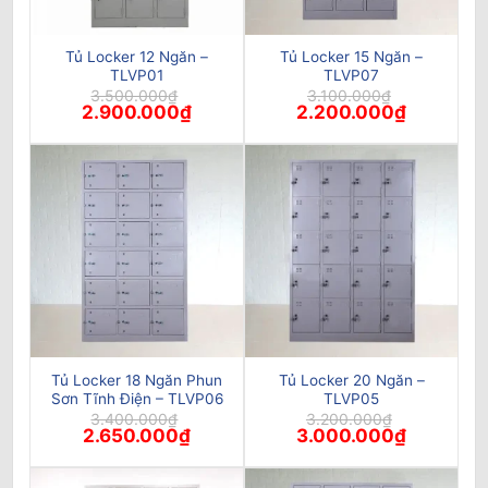
Tủ Locker 12 Ngăn –
Tủ Locker 15 Ngăn –
TLVP01
TLVP07
3.500.000
₫
3.100.000
₫
Giá
Giá
Giá
Giá
2.900.000
₫
2.200.000
₫
gốc
hiện
gốc
hiện
là:
tại
là:
tại
3.500.000₫.
là:
3.100.000₫.
là:
2.900.000₫.
2.200.000₫
Tủ Locker 18 Ngăn Phun
Tủ Locker 20 Ngăn –
Sơn Tĩnh Điện – TLVP06
TLVP05
3.400.000
₫
3.200.000
₫
Giá
Giá
Giá
Giá
2.650.000
₫
3.000.000
₫
gốc
hiện
gốc
hiện
là:
tại
là:
tại
3.400.000₫.
là:
3.200.000₫.
là: