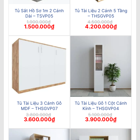
Tủ Sắt Hồ Sơ 1m 2 Cánh
Tủ Tài Liệu 2 Cánh 5 Tầng
Dài – TSVP05
– THSGVP05
1.900.000
₫
4.500.000
₫
Giá
Giá
Giá
Giá
1.500.000
₫
4.200.000
₫
gốc
hiện
gốc
hiện
là:
tại
là:
tại
1.900.000₫.
là:
4.500.000₫.
là:
1.500.000₫.
4.200.000₫
Tủ Tài Liệu 3 Cánh Gỗ
Tủ Tài Liệu Gỗ 1 Cột Cánh
MDF – THSGVP07
Kính – THSGVP04
3.800.000
₫
5.100.000
₫
Giá
Giá
Giá
Giá
3.600.000
₫
3.900.000
₫
gốc
hiện
gốc
hiện
là:
tại
là:
tại
3.800.000₫.
là:
5.100.000₫.
là:
3.600.000₫.
3.900.000