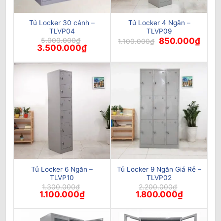
Tủ Locker 30 cánh –
Tủ Locker 4 Ngăn –
TLVP04
TLVP09
Giá
Giá
5.000.000
₫
850.000
₫
1.100.000
₫
Giá
Giá
gốc
hiện
3.500.000
₫
gốc
hiện
là:
tại
là:
tại
1.100.000₫.
là:
5.000.000₫.
là:
850.0
3.500.000₫.
Tủ Locker 6 Ngăn –
Tủ Locker 9 Ngăn Giá Rẻ –
TLVP10
TLVP02
1.300.000
₫
2.200.000
₫
Giá
Giá
Giá
Giá
1.100.000
₫
1.800.000
₫
gốc
hiện
gốc
hiện
là:
tại
là:
tại
1.300.000₫.
là:
2.200.000₫.
là:
1.100.000₫.
1.800.000₫