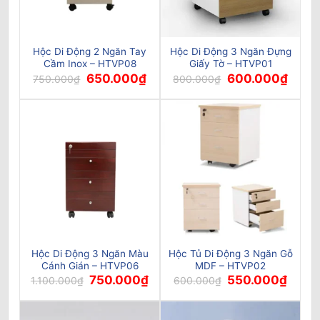
Hộc Di Động 2 Ngăn Tay
Hộc Di Động 3 Ngăn Đựng
Cầm Inox – HTVP08
Giấy Tờ – HTVP01
Giá
Giá
Giá
Giá
650.000
₫
600.000
₫
750.000
₫
800.000
₫
gốc
hiện
gốc
hiện
là:
tại
là:
tại
750.000₫.
là:
800.000₫.
là:
650.000₫.
600.0
Hộc Di Động 3 Ngăn Màu
Hộc Tủ Di Động 3 Ngăn Gỗ
Cánh Gián – HTVP06
MDF – HTVP02
Giá
Giá
Giá
Giá
750.000
₫
550.000
₫
1.100.000
₫
600.000
₫
gốc
hiện
gốc
hiện
là:
tại
là:
tại
1.100.000₫.
là:
600.000₫.
là:
750.000₫.
550.0