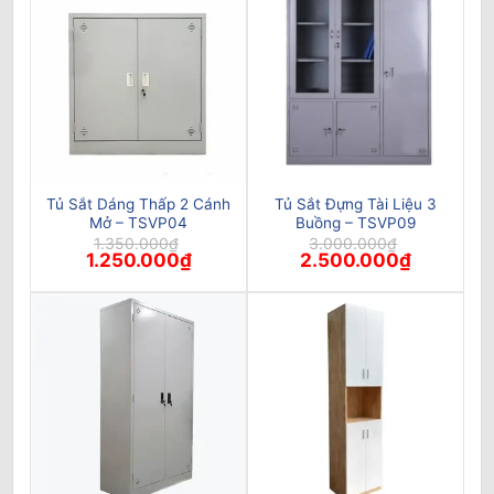
Tủ Sắt Dáng Thấp 2 Cánh
Tủ Sắt Đựng Tài Liệu 3
Mở – TSVP04
Buồng – TSVP09
1.350.000
₫
3.000.000
₫
Giá
Giá
Giá
Giá
1.250.000
₫
2.500.000
₫
gốc
hiện
gốc
hiện
là:
tại
là:
tại
1.350.000₫.
là:
3.000.000₫.
là:
1.250.000₫.
2.500.000₫