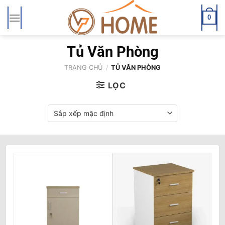
Bỏ
qua
0
nội
dung
Tủ Văn Phòng
TRANG CHỦ
/
TỦ VĂN PHÒNG
LỌC