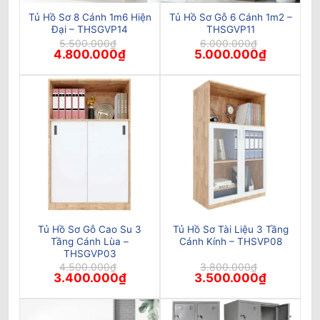
Tủ Hồ Sơ 8 Cánh 1m6 Hiện
Tủ Hồ Sơ Gỗ 6 Cánh 1m2 –
Đại – THSGVP14
THSGVP11
5.500.000
₫
6.000.000
₫
Giá
Giá
Giá
Giá
4.800.000
₫
5.000.000
₫
gốc
hiện
gốc
hiện
là:
tại
là:
tại
5.500.000₫.
là:
6.000.000₫.
là:
4.800.000₫.
5.000.000
Tủ Hồ Sơ Gỗ Cao Su 3
Tủ Hồ Sơ Tài Liệu 3 Tầng
Tầng Cánh Lùa –
Cánh Kính – THSVP08
THSGVP03
4.500.000
₫
3.800.000
₫
Giá
Giá
Giá
Giá
3.400.000
₫
3.500.000
₫
gốc
hiện
gốc
hiện
là:
tại
là:
tại
4.500.000₫.
là:
3.800.000₫.
là:
3.400.000₫.
3.500.000