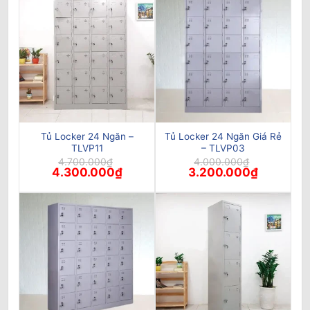
2.650.000₫.
3.000.000
Tủ Locker 24 Ngăn –
Tủ Locker 24 Ngăn Giá Rẻ
TLVP11
– TLVP03
4.700.000
₫
4.000.000
₫
Giá
Giá
Giá
Giá
4.300.000
₫
3.200.000
₫
gốc
hiện
gốc
hiện
là:
tại
là:
tại
4.700.000₫.
là:
4.000.000₫.
là:
4.300.000₫.
3.200.000₫