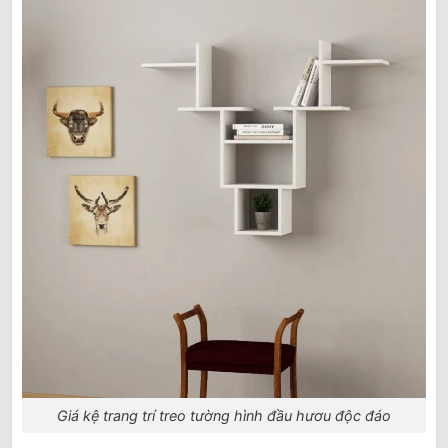
Giá kệ trang trí treo tường hình đầu hươu độc đáo