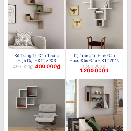
Kệ Trang Trí Góc Tường
Kệ Trang Trí Hình Đầu
Hiện Đại – KTTVP03
Hươu Độc Đáo – KTTVP13
Giá
Giá
400.000
₫
1.500.000
₫
450.000
₫
gốc
hiện
Giá
Giá
1.200.000
₫
là:
tại
gốc
hiện
450.000₫.
là:
là:
tại
400.000₫.
1.500.000₫.
là:
1.200.000₫