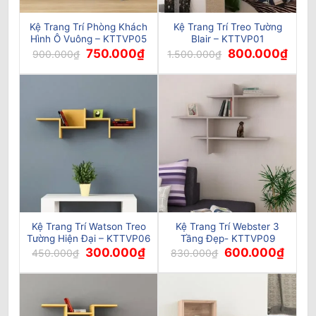
Kệ Trang Trí Phòng Khách
Kệ Trang Trí Treo Tường
Hình Ô Vuông – KTTVP05
Blair – KTTVP01
Giá
Giá
Giá
Giá
750.000
₫
800.000
₫
900.000
₫
1.500.000
₫
gốc
hiện
gốc
hiện
là:
tại
là:
tại
900.000₫.
là:
1.500.000₫.
là:
750.000₫.
800.0
Kệ Trang Trí Watson Treo
Kệ Trang Trí Webster 3
Tường Hiện Đại – KTTVP06
Tầng Đẹp- KTTVP09
Giá
Giá
Giá
Giá
300.000
₫
600.000
₫
450.000
₫
830.000
₫
gốc
hiện
gốc
hiện
là:
tại
là:
tại
450.000₫.
là:
830.000₫.
là:
300.000₫.
600.0