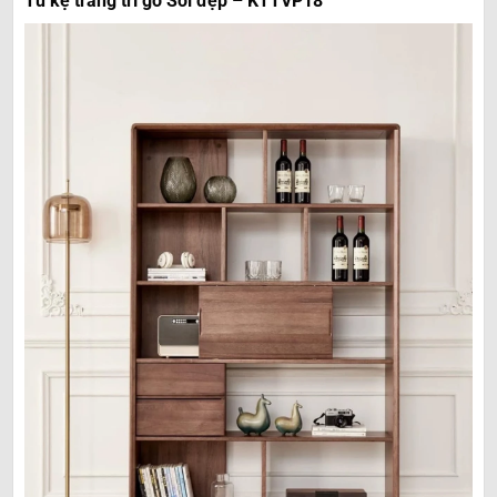
Tủ kệ trang trí gỗ Sồi đẹp – KTTVP18