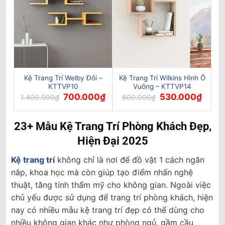
Kệ Trang Trí Welby Đôi –
Kệ Trang Trí Wilkins Hình Ô
KTTVP10
Vuông – KTTVP14
Giá
Giá
Giá
Giá
700.000
₫
530.000
₫
1.400.000
₫
600.000
₫
gốc
hiện
gốc
hiện
là:
tại
là:
tại
1.400.000₫.
là:
600.000₫.
là:
700.000₫.
530.0
23+ Mẫu Kệ Trang Trí Phòng Khách Đẹp,
Hiện Đại 2025
Kệ trang trí
không chỉ là nơi để đồ vật 1 cách ngăn
nắp, khoa học mà còn giúp tạo điểm nhấn nghệ
thuật, tăng tính thẩm mỹ cho không gian. Ngoài việc
chủ yếu được sử dụng để trang trí phòng khách, hiện
nay có nhiều mẫu kệ trang trí đẹp có thể dùng cho
nhiều không gian khác như phòng ngủ, gầm cầu