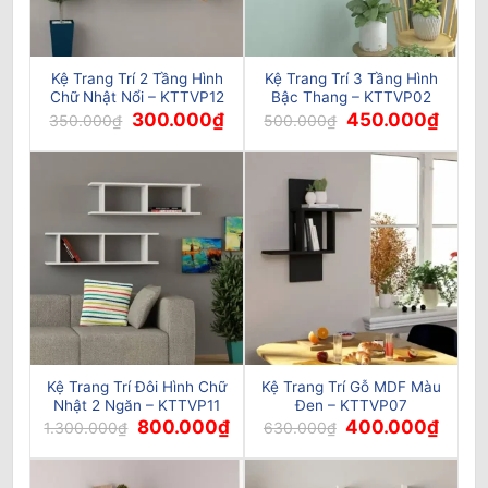
Kệ Trang Trí 2 Tầng Hình
Kệ Trang Trí 3 Tầng Hình
Chữ Nhật Nổi – KTTVP12
Bậc Thang – KTTVP02
Giá
Giá
Giá
Giá
300.000
₫
450.000
₫
350.000
₫
500.000
₫
gốc
hiện
gốc
hiện
là:
tại
là:
tại
350.000₫.
là:
500.000₫.
là:
300.000₫.
450.0
Kệ Trang Trí Đôi Hình Chữ
Kệ Trang Trí Gỗ MDF Màu
Nhật 2 Ngăn – KTTVP11
Đen – KTTVP07
Giá
Giá
Giá
Giá
800.000
₫
400.000
₫
1.300.000
₫
630.000
₫
gốc
hiện
gốc
hiện
là:
tại
là:
tại
1.300.000₫.
là:
630.000₫.
là:
800.000₫.
400.0