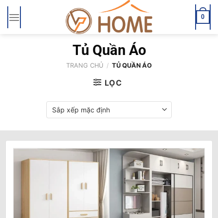
Bỏ
qua
0
nội
dung
Tủ Quần Áo
TRANG CHỦ
/
TỦ QUẦN ÁO
LỌC