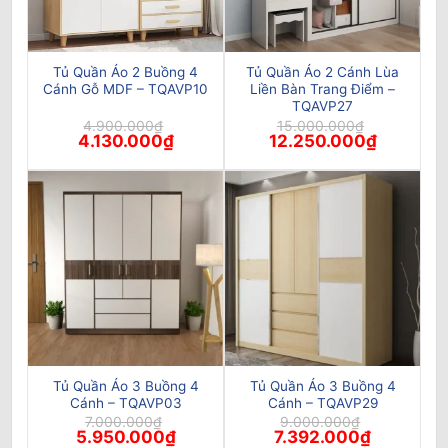
Tủ Quần Áo 2 Buồng 4
Tủ Quần Áo 2 Cánh Lùa
Cánh Gỗ MDF – TQAVP10
Liền Bàn Trang Điểm –
TQAVP27
4.900.000
₫
15.000.000
₫
Giá
Giá
Giá
Giá
4.130.000
₫
12.250.000
₫
gốc
hiện
gốc
hiện
là:
tại
là:
tại
4.900.000₫.
là:
15.000.000₫.
là:
4.130.000₫.
12.250.00
Tủ Quần Áo 3 Buồng 4
Tủ Quần Áo 3 Buồng 4
Cánh – TQAVP03
Cánh – TQAVP29
7.000.000
₫
9.000.000
₫
Giá
Giá
Giá
Giá
5.950.000
₫
7.392.000
₫