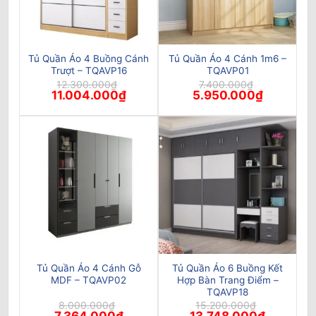
Tủ Quần Áo 4 Buồng Cánh
Tủ Quần Áo 4 Cánh 1m6 –
Trượt – TQAVP16
TQAVP01
12.300.000
₫
7.400.000
₫
Giá
Giá
Giá
Giá
11.004.000
₫
5.950.000
₫
gốc
hiện
gốc
hiện
là:
tại
là:
tại
12.300.000₫.
là:
7.400.000₫.
là:
11.004.000₫.
5.950.000₫
Tủ Quần Áo 4 Cánh Gỗ
Tủ Quần Áo 6 Buồng Kết
MDF – TQAVP02
Hợp Bàn Trang Điểm –
TQAVP18
8.000.000
₫
15.200.000
₫
Giá
Giá
Giá
Giá