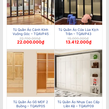
Tủ Quần Áo Cánh Kính
Tủ Quần Áo Cửa Lùa Kịch
Vuông Góc – TQAVP45
Trần – TQAVP43
22.700.000
₫
15.000.000
₫
Giá
Giá
Giá
Giá
22.000.000
₫
13.412.000
₫
gốc
hiện
gốc
hiện
là:
tại
là:
tại
22.700.000₫.
là:
15.000.000₫.
là:
22.000.000₫.
13.412.000
Tủ Quần Áo Gỗ MDF 2
Tủ Quần Áo Nhựa Cao Cấp
Buồng – TQAVP05
Liền Kệ – TQAVP09