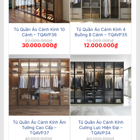
Tủ Quần Áo Cánh Kính 10
Tủ Quần Áo Cánh Kính 4
Cánh – TQAVP36
Buồng 8 Cánh – TQAVP35
32.000.000
₫
15.000.000
₫
Giá
Giá
Giá
Giá
30.000.000
₫
12.000.000
₫
gốc
hiện
gốc
hiện
là:
tại
là:
tại
32.000.000₫.
là:
15.000.000₫.
là:
30.000.000₫.
12.000.00
Tủ Quần Áo Cánh Kính Âm
Tủ Quần Áo Cánh Kính
Tường Cao Cấp –
Cường Lực Hiện Đại –
TQAVP37
TQAVP34
41.000.000
₫
40.000.000
₫