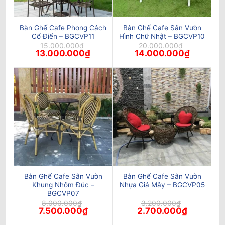
Bàn Ghế Cafe Phong Cách
Bàn Ghế Cafe Sân Vườn
Cổ Điển – BGCVP11
Hình Chữ Nhật – BGCVP10
15.000.000
₫
20.000.000
₫
Giá
Giá
Giá
Giá
13.000.000
₫
14.000.000
₫
gốc
hiện
gốc
hiện
là:
tại
là:
tại
15.000.000₫.
là:
20.000.000₫.
là:
13.000.000₫.
14.000.00
Bàn Ghế Cafe Sân Vườn
Bàn Ghế Cafe Sân Vườn
Khung Nhôm Đúc –
Nhựa Giả Mây – BGCVP05
BGCVP07
8.000.000
₫
3.200.000
₫
Giá
Giá
Giá
Giá
7.500.000
₫
2.700.000
₫
gốc
hiện
gốc
hiện
là:
tại
là:
tại