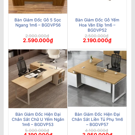
Bàn Giám Đốc Gỗ 5 Sọc
Bàn Giám Đốc Gỗ Yếm
Ngang 1m6 – BGDVP56
Hoa Văn Elip 1m6 –
BGDVP52
2.900.000
₫
2.500.000
₫
Giá
Giá
Giá
Giá
2.590.000
₫
2.190.000
₫
gốc
hiện
gốc
hiện
là:
tại
là:
tại
2.900.000₫.
là:
2.500.000₫.
là:
2.590.000₫.
2.190.000₫
Bàn Giám Đốc Hiện Đại
Bàn Giám Đốc Hiện Đại
Chân Sắt Chữ U Yếm Ngắn
Chân Sắt Liền Tủ Phụ 1m6
1m6 – BGDVP53
– BGDVP57
5.000.000
₫
4.100.000
₫
Giá
Giá
Giá
Giá
4.190.000
₫
3.950.000
₫