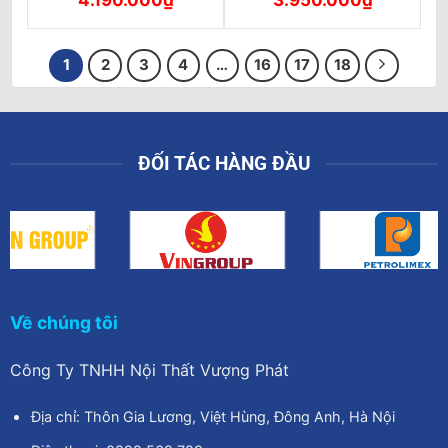
gốc
hiện
gốc
hiện
là:
tại
là:
tại
5.000.000₫.
là:
4.100.000₫.
là:
4.190.000₫.
3.950.000₫
1
2
3
4
…
16
17
18
ĐỐI TÁC HÀNG ĐẦU
Về chúng tôi
Công Ty TNHH Nội Thất Vượng Phát
Địa chỉ: Thôn Gia Lương, Việt Hùng, Đông Anh, Hà Nội