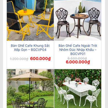
Bàn Ghế Cafe Khung Sắt
Bàn Ghế Cafe Ngoài Trời
Xếp Gọn – BGCVP04
Nhôm Đúc Nhập Khẩu –
BGCVP01
Giá
Giá
600.000
₫
6.500.000
₫
1.200.000
₫
gốc
hiện
Giá
Giá
6.000.000
₫
là:
tại
gốc
hiện
1.200.000₫.
là:
là:
tại
600.000₫.
6.500.000₫.
là:
6.000.000₫