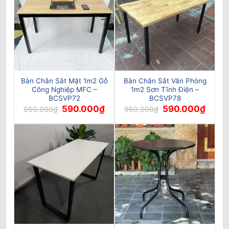
Bàn Chân Sắt Mặt 1m2 Gỗ
Bàn Chân Sắt Văn Phòng
Công Nghiệp MFC –
1m2 Sơn Tĩnh Điện –
BCSVP72
BCSVP78
Giá
Giá
Giá
Giá
590.000
₫
590.000
₫
950.000
₫
950.000
₫
gốc
hiện
gốc
hiện
là:
tại
là:
tại
950.000₫.
là:
950.000₫.
là:
590.000₫.
590.0