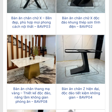
Bàn ăn chân chữ X – Bền
Bàn ăn chân chữ X độc
đẹp, phù hợp mọi phong
đáo khung thép sơn tĩnh
cách nội thất – BAVP03
điện – BAVP02
Bàn ăn chân thang mạ
Bàn ăn chân Z hiện đại,
vàng – Thiết kế độc đáo,
độc đáo tiết kiệm không
nâng tầm không gian
gian – BAVP04
phòng ăn – BAVP08