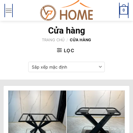
Bỏ
qua
0
nội
dung
Cửa hàng
TRANG CHỦ
/
CỬA HÀNG
LỌC