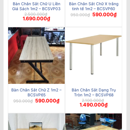
Bàn Chân Sắt Chữ U Liền
Bàn Chân Sắt Chữ X trắng
Giá Sách 1m2 – BCSVP03
tinh tế 1m2 – BCSVP60
Giá
Giá
2.500.000
₫
590.000
₫
950.000
₫
Giá
Giá
gốc
hiện
1.690.000
₫
gốc
hiện
là:
tại
là:
tại
950.000₫.
là:
2.500.000₫.
là:
590.0
1.690.000₫.
Bàn Chân Sắt Chữ Z 1m2 –
Bàn Chân Sắt Dạng Trụ
BCSVP65
Tròn 1m2 – BCSVP68
Giá
Giá
590.000
₫
2.100.000
₫
950.000
₫
gốc
hiện
Giá
Giá
1.490.000
₫
là:
tại
gốc
hiện
950.000₫.
là:
là:
tại
590.000₫.
2.100.000₫.
là:
1.490.000₫