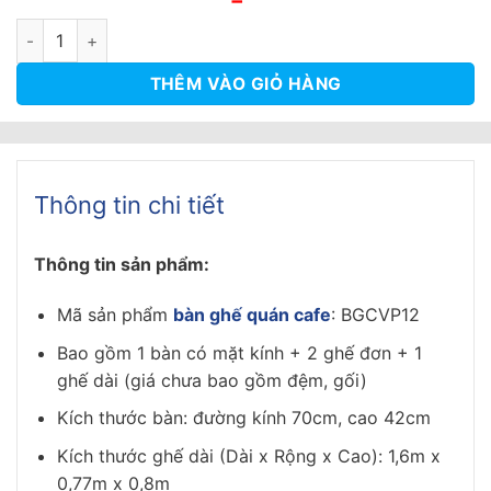
gốc
hiện
là:
tại
Bàn Ghế Cafe Đan Sợi Nhựa Nguyên Chất - BGCVP12 số lượng
3.000.000₫.
là:
2.300.000₫.
THÊM VÀO GIỎ HÀNG
Thông tin chi tiết
Thông tin sản phẩm:
Mã sản phẩm
bàn ghế quán cafe
: BGCVP12
Bao gồm 1 bàn có mặt kính + 2 ghế đơn + 1
ghế dài (giá chưa bao gồm đệm, gối)
Kích thước bàn: đường kính 70cm, cao 42cm
Kích thước ghế dài (Dài x Rộng x Cao): 1,6m x
0,77m x 0,8m