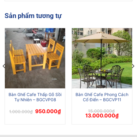
Sản phẩm tương tự
Bàn Ghế Cafe Thấp Gỗ Sồi
Bàn Ghế Cafe Phong Cách
Tự Nhiên – BGCVP08
Cổ Điển – BGCVP11
Giá
Giá
950.000
₫
15.000.000
₫
1.000.000
₫
gốc
hiện
Giá
Giá
13.000.000
₫
là:
tại
gốc
hiện
1.000.000₫.
là:
là:
tại
950.000₫.
15.000.000₫.
là:
00₫.
13.000.0