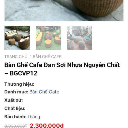
TRANG CHỦ
/
BÀN GHẾ CAFE
Bàn Ghế Cafe Đan Sợi Nhựa Nguyên Chất
– BGCVP12
Thương hiệu:
Danh mục:
Bàn Ghế Cafe
Xuất xứ:
Chất liệu:
Bảo hành:
tháng
Giá
Giá
₫
2.300.000
₫
3.000.000