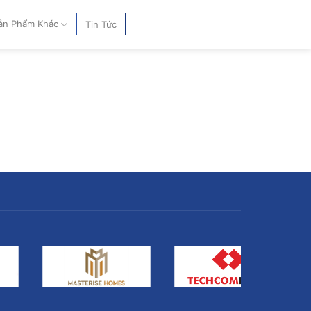
ản Phẩm Khác
Tin Tức