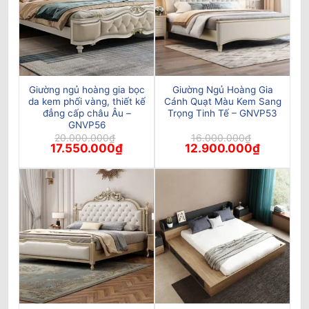
Giường ngủ hoàng gia bọc
Giường Ngủ Hoàng Gia
da kem phối vàng, thiết kế
Cánh Quạt Màu Kem Sang
đẳng cấp châu Âu –
Trọng Tinh Tế – GNVP53
GNVP56
20.000.000
₫
16.000.000
₫
Giá
Giá
Giá
Giá
17.550.000
₫
12.900.000
₫
gốc
hiện
gốc
hiện
là:
tại
là:
tại
20.000.000₫.
là:
16.000.000₫.
là:
17.550.000₫.
12.900.00