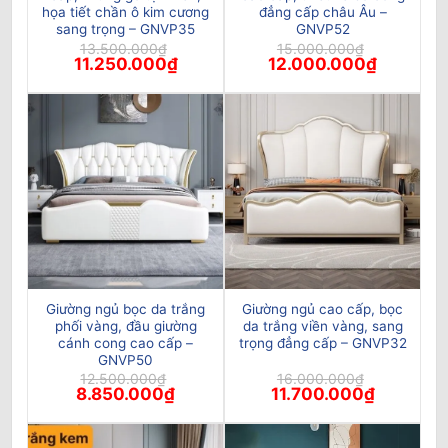
họa tiết chần ô kim cương
đẳng cấp châu Âu –
sang trọng – GNVP35
GNVP52
13.500.000
₫
15.000.000
₫
Giá
Giá
Giá
Giá
11.250.000
₫
12.000.000
₫
gốc
hiện
gốc
hiện
là:
tại
là:
tại
13.500.000₫.
là:
15.000.000₫.
là:
11.250.000₫.
12.000.00
Giường ngủ bọc da trắng
Giường ngủ cao cấp, bọc
phối vàng, đầu giường
da trắng viền vàng, sang
cánh cong cao cấp –
trọng đẳng cấp – GNVP32
GNVP50
12.500.000
₫
16.000.000
₫
Giá
Giá
Giá
Giá
8.850.000
₫
11.700.000
₫
gốc
hiện
gốc
hiện
là:
tại
là:
tại
12.500.000₫.
là:
16.000.000₫.
là:
8.850.000₫.
11.700.000