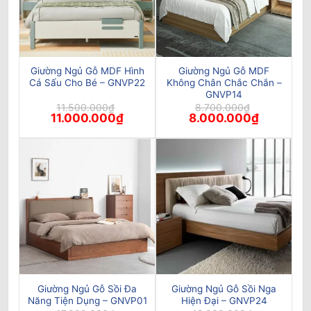
Giường Ngủ Gỗ MDF Hình
Giường Ngủ Gỗ MDF
Cá Sấu Cho Bé – GNVP22
Không Chân Chắc Chắn –
GNVP14
11.500.000
₫
8.700.000
₫
Giá
Giá
Giá
Giá
11.000.000
₫
8.000.000
₫
gốc
hiện
gốc
hiện
là:
tại
là:
tại
11.500.000₫.
là:
8.700.000₫.
là:
11.000.000₫.
8.000.000
Giường Ngủ Gỗ Sồi Đa
Giường Ngủ Gỗ Sồi Nga
Năng Tiện Dụng – GNVP01
Hiện Đại – GNVP24