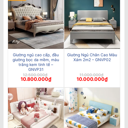
Giường ngủ cao cấp, đầu
Giường Ngủ Chân Cao Màu
giường bọc da mềm, màu
Xám 2m2 – GNVP02
trắng kem tinh tế –
GNVP31
12.500.000
₫
11.000.000
₫
Giá
Giá
Giá
Giá
10.800.000
₫
10.000.000
₫
gốc
hiện
gốc
hiện
là:
tại
là:
tại
12.500.000₫.
là:
11.000.000₫.
là:
10.800.000₫.
10.000.00