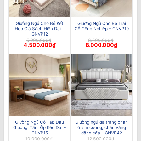
Giường Ngủ Cho Bé Kết
Giường Ngủ Cho Bé Trai
Hợp Giá Sách Hiện Đại –
Gỗ Công Nghiệp – GNVP19
GNVP12
5.200.000
₫
8.500.000
₫
Giá
Giá
Giá
Giá
4.500.000
₫
8.000.000
₫
gốc
hiện
gốc
hiện
là:
tại
là:
tại
5.200.000₫.
là:
8.500.000₫.
là:
4.500.000₫.
8.000.000
Giường Ngủ Có Tab Đầu
Giường ngủ da trắng chần
Giường, Tấm Ốp Kéo Dài –
ô kim cương, chân vàng
GNVP15
đẳng cấp – GNVP42
10.000.000
₫
12.500.000
₫