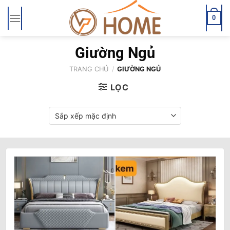
Bỏ
qua
0
nội
dung
Giường Ngủ
TRANG CHỦ
/
GIƯỜNG NGỦ
LỌC