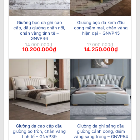
Giường bọc da ghi cao
Giường bọc da kem đầu
cấp, đầu giường chần nổi,
cong mềm mại, chân vàng
chân vàng tinh tế –
hiện đại – GNVP45
GNVP46
14.000.000
₫
17.000.000
₫
Giá
Giá
Giá
Giá
10.200.000
₫
14.250.000
₫
gốc
hiện
gốc
hiện
là:
tại
là:
tại
14.000.000₫.
là:
17.000.000₫.
là:
10.200.000₫.
14.250.00
Giường da cao cấp đầu
Giường da ghi sáng đầu
giường bo tròn, chân vàng
giường cánh cong, điểm
tinh tế – GNVP39
vàng sang trọng – GNVP54