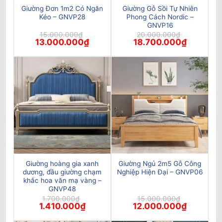
Giường Đơn 1m2 Có Ngăn
Giường Gỗ Sồi Tự Nhiên
Kéo – GNVP28
Phong Cách Nordic –
GNVP16
15.000.000
₫
20.000.000
₫
Giá
Giá
Giá
Giá
13.000.000
₫
18.700.000
₫
gốc
hiện
gốc
hiện
là:
tại
là:
tại
15.000.000₫.
là:
20.000.000₫.
là:
13.000.000₫.
18.700.00
Giường hoàng gia xanh
Giường Ngủ 2m5 Gỗ Công
dương, đầu giường chạm
Nghiệp Hiện Đại – GNVP06
khắc hoa văn mạ vàng –
GNVP48
1.700.000
₫
15.000.000
₫
Giá
Giá
Giá
Giá
1.410.000
₫
12.000.000
₫
gốc
hiện
gốc
hiện
là:
tại
là:
tại