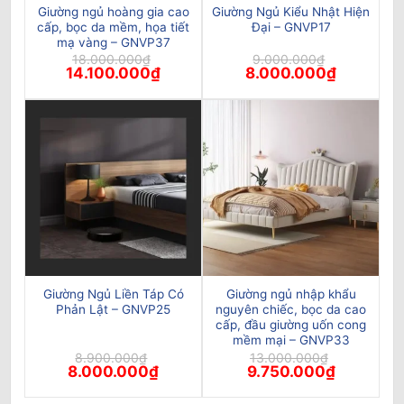
Giường ngủ hoàng gia cao
Giường Ngủ Kiểu Nhật Hiện
cấp, bọc da mềm, họa tiết
Đại – GNVP17
mạ vàng – GNVP37
18.000.000
₫
9.000.000
₫
Giá
Giá
Giá
Giá
14.100.000
₫
8.000.000
₫
gốc
hiện
gốc
hiện
là:
tại
là:
tại
18.000.000₫.
là:
9.000.000₫.
là:
14.100.000₫.
8.000.000
Giường Ngủ Liền Táp Có
Giường ngủ nhập khẩu
Phản Lật – GNVP25
nguyên chiếc, bọc da cao
cấp, đầu giường uốn cong
mềm mại – GNVP33
8.900.000
₫
13.000.000
₫
Giá
Giá
Giá
Giá
8.000.000
₫
9.750.000
₫
gốc
hiện
gốc
hiện
là:
tại
là:
tại