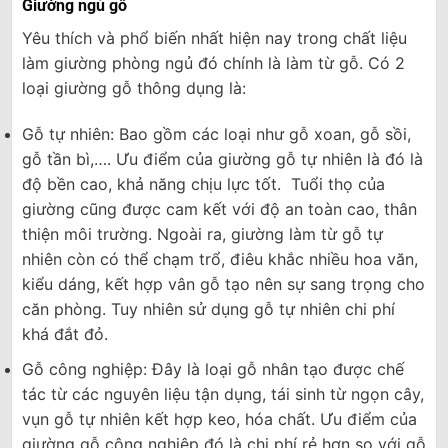
Giường ngủ gỗ
Yêu thích và phổ biến nhất hiện nay trong chất liệu
làm giường phòng ngủ đó chính là làm từ gỗ. Có 2
loại giường gỗ thông dụng là:
Gỗ tự nhiên: Bao gồm các loại như gỗ xoan, gỗ sồi,
gỗ tần bì,…. Ưu điểm của giường gỗ tự nhiên là đó là
độ bền cao, khả năng chịu lực tốt. Tuổi thọ của
giường cũng được cam kết với độ an toàn cao, thân
thiện môi trường. Ngoài ra, giường làm từ gỗ tự
nhiên còn có thể chạm trổ, điêu khắc nhiều hoa văn,
kiểu dáng, kết hợp vân gỗ tạo nên sự sang trọng cho
căn phòng. Tuy nhiên sử dụng gỗ tự nhiên chi phí
khá đắt đỏ.
Gỗ công nghiệp: Đây là loại gỗ nhân tạo được chế
tác từ các nguyên liệu tận dụng, tái sinh từ ngọn cây,
vụn gỗ tự nhiên kết hợp keo, hóa chất. Ưu điểm của
giường gỗ công nghiệp đó là chi phí rẻ hơn so với gỗ