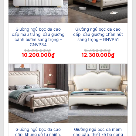
Giường ngủ bọc da cao
Giường ngủ bọc da cao
cấp màu trắng, đầu giường
cấp, đầu giường chần nút
cánh bướm sang trọng –
sang trọng – GNVP51
GNVP34
13.000.000
₫
15.000.000
₫
Giá
Giá
Giá
Giá
10.200.000
₫
12.300.000
₫
gốc
hiện
gốc
hiện
là:
tại
là:
tại
13.000.000₫.
là:
15.000.000₫.
là:
10.200.000₫.
12.300.00
Giường ngủ bọc da cao
Giường ngủ bọc da mềm
cấp, khung gỗ tự nhiên,
cao cấp, thiết kế bo cong