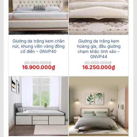
Giường da trắng kem chần
Giường da trắng kem
nút, khung viền vàng đồng
hoàng gia, đầu giường
cổ điển – GNVP40
chạm khắc tinh xảo –
GNVP44
20.000.000
₫
20.000.000
₫
Giá
Giá
Giá
Giá
16.900.000
₫
16.250.000
₫
gốc
hiện
gốc
hiện
là:
tại
là:
tại
20.000.000₫.
là:
20.000.000₫.
là:
16.900.000₫.
16.250.00