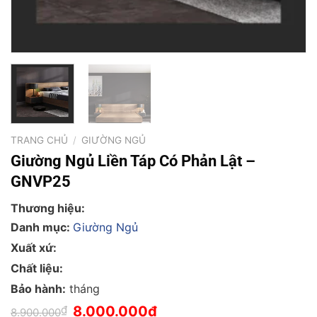
TRANG CHỦ
/
GIƯỜNG NGỦ
Giường Ngủ Liền Táp Có Phản Lật –
GNVP25
Thương hiệu:
Danh mục:
Giường Ngủ
Xuất xứ:
Chất liệu:
Bảo hành:
tháng
Giá
Giá
₫
8.000.000
₫
8.900.000