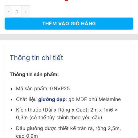
gốc
hiện
là:
tại
Giường Ngủ Liền Táp Có Phản Lật - GNVP25 số lượng
8.900.000₫.
là:
8.000.000₫.
THÊM VÀO GIỎ HÀNG
Thông tin chi tiết
Thông tin sản phẩm:
Mã sản phẩm: GNVP25
Chất liệu
giường đẹp
: gỗ MDF phủ Melamine
Kích thước (Dài x Rộng x Cao): 2m x 1m6 x
0,3m (có thể tùy chỉnh theo yêu cầu)
Đầu giường được thiết kế tràn ra, rộng 2,5m,
cao 0,9m