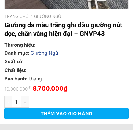
TRANG CHỦ
/
GIƯỜNG NGỦ
Giường da màu trắng ghi đầu giường nút
dọc, chân vàng hiện đại – GNVP43
Thương hiệu:
Danh mục:
Giường Ngủ
Xuất xứ:
Chất liệu:
Bảo hành:
tháng
Giá
Giá
₫
8.700.000
₫
10.000.000
gốc
hiện
là:
tại
Giường da màu trắng ghi đầu giường nút dọc, chân vàng hiện 
10.000.000₫.
là:
8.700.000₫.
THÊM VÀO GIỎ HÀNG