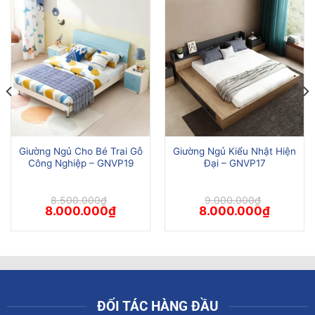
Giường Ngủ Cho Bé Trai Gỗ
Giường Ngủ Kiểu Nhật Hiện
Công Nghiệp – GNVP19
Đại – GNVP17
8.500.000
₫
9.000.000
₫
Giá
Giá
Giá
Giá
8.000.000
₫
8.000.000
₫
gốc
hiện
gốc
hiện
là:
tại
là:
tại
8.500.000₫.
là:
9.000.000₫.
là:
00₫.
8.000.000₫.
8.000.00
ĐỐI TÁC HÀNG ĐẦU