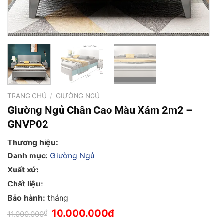
TRANG CHỦ
/
GIƯỜNG NGỦ
Giường Ngủ Chân Cao Màu Xám 2m2 –
GNVP02
Thương hiệu:
Danh mục:
Giường Ngủ
Xuất xứ:
Chất liệu:
Bảo hành:
tháng
Giá
Giá
₫
10.000.000
₫
11.000.000