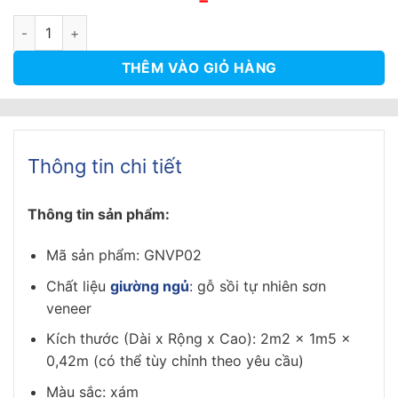
gốc
hiện
là:
tại
Giường Ngủ Chân Cao Màu Xám 2m2 - GNVP02 số lượng
11.000.000₫.
là:
10.000.000₫.
THÊM VÀO GIỎ HÀNG
Thông tin chi tiết
Thông tin sản phẩm:
Mã sản phẩm: GNVP02
Chất liệu
giường ngủ
: gỗ sồi tự nhiên sơn
veneer
Kích thước (Dài x Rộng x Cao): 2m2 x 1m5 x
0,42m (có thể tùy chỉnh theo yêu cầu)
Màu sắc: xám