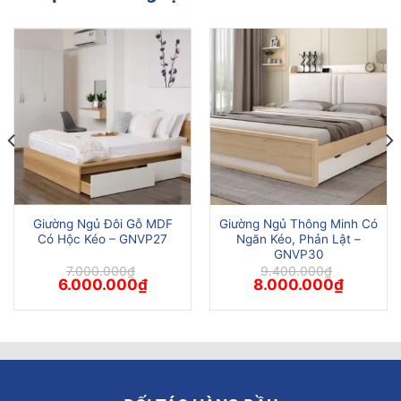
Giường Ngủ Đôi Gỗ MDF
Giường Ngủ Thông Minh Có
Có Hộc Kéo – GNVP27
Ngăn Kéo, Phản Lật –
GNVP30
7.000.000
₫
9.400.000
₫
Giá
Giá
Giá
Giá
6.000.000
₫
8.000.000
₫
gốc
hiện
gốc
hiện
là:
tại
là:
tại
7.000.000₫.
là:
9.400.000₫.
là:
.000₫.
6.000.000₫.
8.000.00