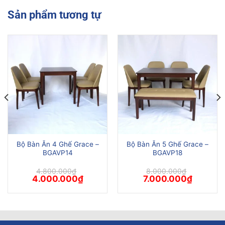
Sản phẩm tương tự
Bộ Bàn Ăn 4 Ghế Grace –
Bộ Bàn Ăn 5 Ghế Grace –
BGAVP14
BGAVP18
4.800.000
₫
8.000.000
₫
Giá
Giá
Giá
Giá
4.000.000
₫
7.000.000
₫
gốc
hiện
gốc
hiện
là:
tại
là:
tại
4.800.000₫.
là:
8.000.000₫.
là:
4.000.000₫.
7.000.000