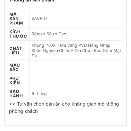
MÃ
BAVP07
SẢN
PHẨM
KÍCH
Rộng x Sâu x Cao
THƯỚC
Khung INOX – Mạ Vàng PVD Hàng Nhập
CHẤT
Khẩu Nguyên Chiếc – Giá Chưa Bao Gồm Mặt
LIỆU
Đá
MÀU
SẮC
PHỤ
KIỆN
BẢO
6 tháng
HÀNH
>> Tư vấn chọn
bàn ăn
cho không gian mở thông
phòng khách