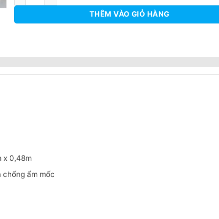
4.130.000₫.
THÊM VÀO GIỎ HÀNG
m x 0,48m
nh chống ẩm mốc