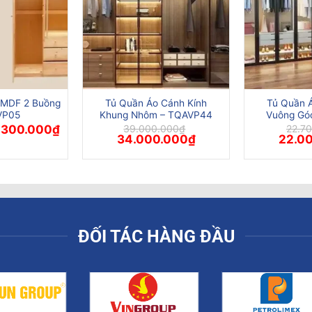
 MDF 2 Buồng
Tủ Quần Áo Cánh Kính
Tủ Quần 
VP05
Khung Nhôm – TQAVP44
Vuông Gó
á
Giá
.300.000
₫
39.000.000
₫
22.7
ốc
hiện
Giá
Giá
Giá
34.000.000
₫
22.0
:
tại
gốc
hiện
gốc
.000.000₫.
là:
là:
tại
là:
6.300.000₫.
39.000.000₫.
là:
22.700
34.000.000₫.
ĐỐI TÁC HÀNG ĐẦU