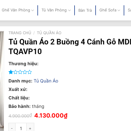
Ghế Văn Phòng
Tủ Văn Phòng
Ghế Sofa
S
Bàn Trà
TRANG CHỦ
/
TỦ QUẦN ÁO
Tủ Quần Áo 2 Buồng 4 Cánh Gỗ MD
TQAVP10
Thương hiệu:
1.00
9
Danh mục:
Tủ Quần Áo
trên
5
Xuất xứ:
dựa
Chất liệu:
trên
đánh
Bảo hành:
tháng
giá
Giá
Giá
₫
4.130.000
₫
4.900.000
gốc
hiện
là:
tại
Tủ Quần Áo 2 Buồng 4 Cánh Gỗ MDF - TQAVP10 số lượng
4.900.000₫.
là: