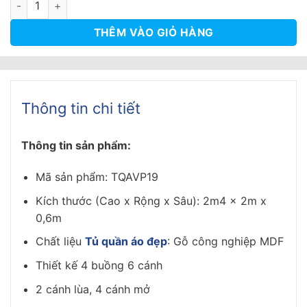
12.500.000₫.
là:
11.004.000₫.
THÊM VÀO GIỎ HÀNG
Thông tin chi tiết
Thông tin sản phẩm:
Mã sản phẩm: TQAVP19
Kích thước (Cao x Rộng x Sâu): 2m4 x 2m x
0,6m
Chất liệu
Tủ quần áo đẹp
: Gỗ công nghiệp MDF
Thiết kế 4 buồng 6 cánh
2 cánh lùa, 4 cánh mở