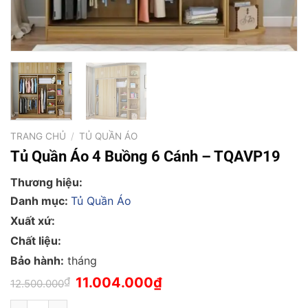
TRANG CHỦ
/
TỦ QUẦN ÁO
Tủ Quần Áo 4 Buồng 6 Cánh – TQAVP19
Thương hiệu:
Danh mục:
Tủ Quần Áo
Xuất xứ:
Chất liệu:
Bảo hành:
tháng
Giá
Giá
₫
11.004.000
₫
12.500.000
gốc
hiện
là:
tại
Tủ Quần Áo 4 Buồng 6 Cánh - TQAVP19 số lượng