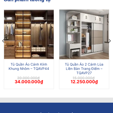
Tủ Quần Áo Cánh Kính
Tủ Quần Áo 2 Cánh Lùa
Khung Nhôm – TQAVP44
Liền Bàn Trang Điểm –
TQAVP27
39.000.000
₫
15.000.000
₫
Giá
Giá
Giá
Giá
34.000.000
₫
12.250.000
₫
gốc
hiện
gốc
hiện
là:
tại
là:
tại
39.000.000₫.
là:
15.000.000₫.
là:
00₫.
34.000.000₫.
12.250.0