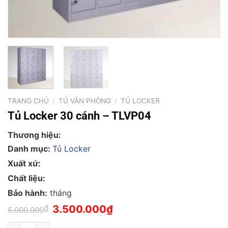
TRANG CHỦ
/
TỦ VĂN PHÒNG
/
TỦ LOCKER
Tủ Locker 30 cánh – TLVP04
Thương hiệu:
Danh mục:
Tủ Locker
Xuất xứ:
Chất liệu:
Bảo hành:
tháng
Giá
Giá
₫
3.500.000
₫
5.000.000
gốc
hiện
là:
tại
Tủ Locker 30 cánh - TLVP04 số lượng