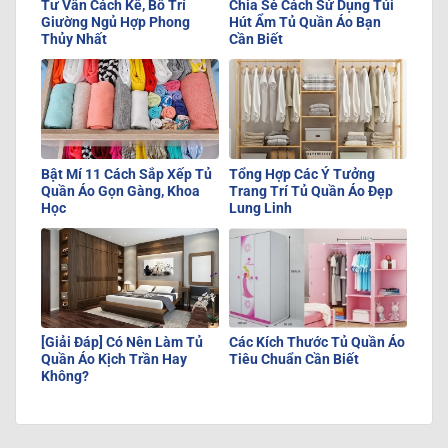
Tư Vấn Cách Kê, Bố Trí
Chia Sẻ Cách Sử Dụng Túi
Giường Ngủ Hợp Phong
Hút Ẩm Tủ Quần Áo Bạn
Thủy Nhất
Cần Biết
Bật Mí 11 Cách Sắp Xếp Tủ
Tổng Hợp Các Ý Tưởng
Quần Áo Gọn Gàng, Khoa
Trang Trí Tủ Quần Áo Đẹp
Học
Lung Linh
[Giải Đáp] Có Nên Làm Tủ
Các Kích Thước Tủ Quần Áo
Quần Áo Kịch Trần Hay
Tiêu Chuẩn Cần Biết
Không?