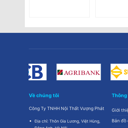
Giá
00.000
₫
hiện
tại
0.000₫.
là:
2.000.000₫.
Về chúng tôi
Thông 
Công Ty TNHH Nội Thất Vượng Phát
Giới thi
Bản đồ 
Địa chỉ: Thôn Gia Lương, Việt Hùng,
Đông Anh, Hà Nội