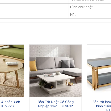
Hình chữ nhật
Nâu
n 4 chân kích
Bàn Trà Nhật Gỗ Công
Bàn trà in
– BTVP28
Nghiệp 1m2 – BTVP12
kính cườ
BT