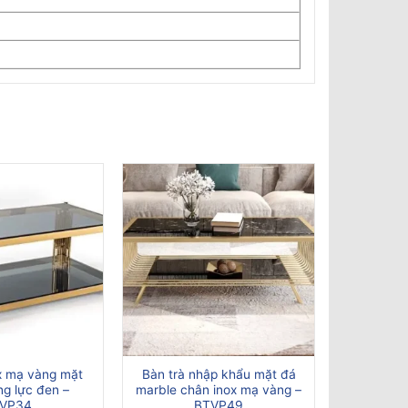
ox mạ vàng mặt
Bàn trà nhập khẩu mặt đá
ng lực đen –
marble chân inox mạ vàng –
VP34
BTVP49