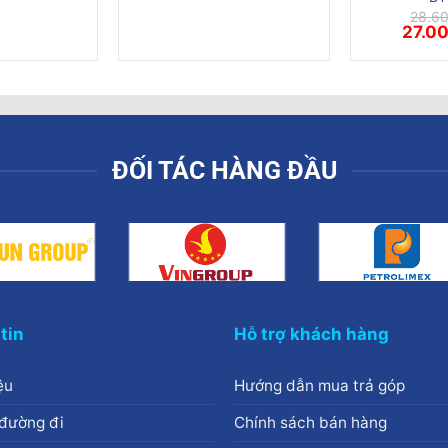
28.6
Giá
27.0
gốc
là:
28.600
ĐỐI TÁC HÀNG ĐẦU
tin
Hỗ trợ khách hàng
ệu
Hướng dẫn mua trả góp
đường đi
Chính sách bán hàng