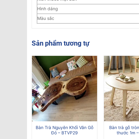
Hình dáng
Màu sắc
Sản phẩm tương tự
r phủ sơn
Bàn Trà Nguyên Khối Vân Gỗ
Bàn trà gỗ trò
BTVP33
Đỏ – BTVP29
thước 1m 