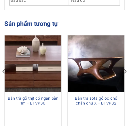
Màu sắc
Nâu đỏ
Sản phẩm tương tự
Bàn trà gỗ thịt có ngăn bàn
Bàn trà sofa gỗ óc chó
1m – BTVP30
chân chữ X – BTVP32