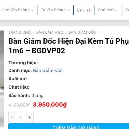
Ghế Văn Phòng
Tủ Văn Phòng
Ghế Sofa
S
Bàn Trà
TRANG CHỦ
/
BÀN LÀM VIỆC
/
BÀN GIÁM ĐỐC
Bàn Giám Đốc Hiện Đại Kèm Tủ Phụ
1m6 – BGDVP02
Thương hiệu:
Danh mục:
Bàn Giám Đốc
Xuất xứ:
Chất liệu:
Bảo hành:
tháng
Giá
Giá
₫
3.950.000
₫
4.100.000
gốc
hiện
là:
tại
Bàn Giám Đốc Hiện Đại Kèm Tủ Phụ 1m6 - BGDVP02 số lượng
4.100.000₫.
là:
3.950.000₫.
THÊM VÀO GIỎ HÀNG