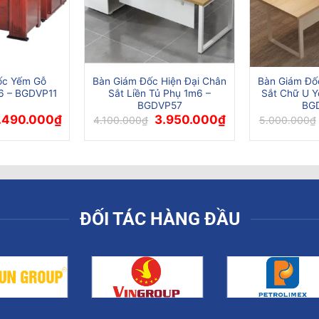
ốc Yếm Gỗ
Bàn Giám Đốc Hiện Đại Chân
Bàn Giám Đố
6 – BGDVP11
Sắt Liền Tủ Phụ 1m6 –
Sắt Chữ U 
BGDVP57
BG
á
Giá
Giá
Giá
.490.000
₫
3.950.000
₫
4.100.000
₫
5.000.000
₫
ốc
hiện
gốc
hiện
tại
là:
tại
900.000₫.
là:
4.100.000₫.
là:
3.490.000₫.
3.950.000₫.
ĐỐI TÁC HÀNG ĐẦU