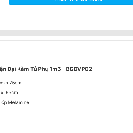
iện Đại Kèm Tủ Phụ 1m6 – BGDVP02
0cm x 75cm
 65cm
 lớp Melamine