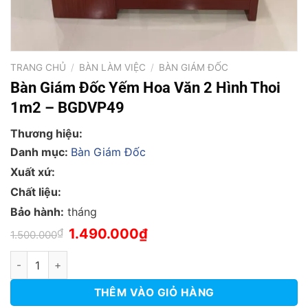
TRANG CHỦ
/
BÀN LÀM VIỆC
/
BÀN GIÁM ĐỐC
Bàn Giám Đốc Yếm Hoa Văn 2 Hình Thoi
1m2 – BGDVP49
Thương hiệu:
Danh mục:
Bàn Giám Đốc
Xuất xứ:
Chất liệu:
Bảo hành:
tháng
Giá
Giá
₫
1.490.000
₫
1.500.000
gốc
hiện
là:
tại
Bàn Giám Đốc Yếm Hoa Văn 2 Hình Thoi 1m2 - BGDVP49 số lư
1.500.000₫.
là:
1.490.000₫.
THÊM VÀO GIỎ HÀNG