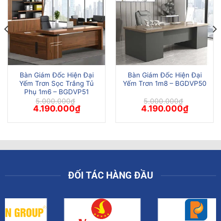
Bàn Giám Đốc Hiện Đại
Bàn Giám Đốc Hiện Đại
Yếm Trơn Sọc Trắng Tủ
Yếm Trơn 1m8 – BGDVP50
Phụ 1m6 – BGDVP51
5.000.000
₫
5.000.000
₫
Giá
Giá
Giá
Giá
4.190.000
₫
4.190.000
₫
gốc
hiện
gốc
hiện
là:
tại
là:
tại
5.000.000₫.
là:
5.000.000₫.
là:
00₫.
4.190.000₫.
4.190.000
ĐỐI TÁC HÀNG ĐẦU