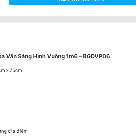
oa Văn Sáng Hình Vuông 1m6 – BGDVP06
0cm x 75cm
từng địa điểm