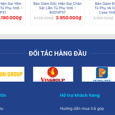
Hiện Đại Yếm
Bàn Giám Đốc Hiện Đại Chân
Bàn Giám Đ
 Tủ Phụ 1m6 –
Sắt Liền Tủ Phụ 1m6 –
Tủ Phụ Và G
P51
BGDVP57
Case 1m
iá
Giá
Giá
Giá
.190.000
₫
3.950.000
₫
4.100.000
₫
4.100.000
₫
ốc
hiện
gốc
hiện
:
tại
là:
tại
.000.000₫.
là:
4.100.000₫.
là:
4.190.000₫.
3.950.000₫.
ĐỐI TÁC HÀNG ĐẦU
tin
Hỗ trợ khách hàng
ệu
Hướng dẫn mua trả góp