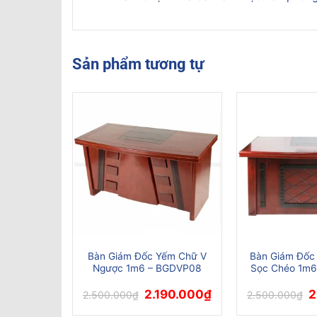
Sản phẩm tương tự
ếm 2 Hình
Bàn Giám Đốc Yếm Chữ V
Bàn Giám Đốc
p 1m6 –
Ngược 1m6 – BGDVP08
Sọc Chéo 1m6
9
Giá
Giá
Giá
G
90.000
₫
2.190.000
₫
2
2.500.000
₫
2.500.000
₫
hiện
gốc
hiện
g
tại
là:
tại
là