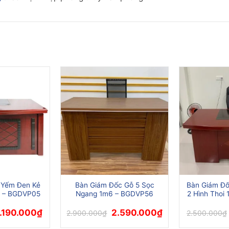
 Yếm Đen Kẻ
Bàn Giám Đốc Gỗ 5 Sọc
Bàn Giám Đ
 – BGDVP05
Ngang 1m6 – BGDVP56
2 Hình Thoi
iá
Giá
Giá
Giá
.190.000
₫
2.590.000
₫
2.900.000
₫
2.500.000
₫
ốc
hiện
gốc
hiện
:
tại
là:
tại