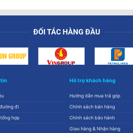
.500.000₫.
là:
2.900.000₫.
là:
2.190.000₫.
2.590.000₫.
ĐỐI TÁC HÀNG ĐẦU
tin
Hỗ trợ khách hàng
ệu
Hướng dẫn mua trả góp
đường đi
Chính sách bán hàng
 tổng hợp
Chính sách bảo hành
Giao hàng & Nhận hàng