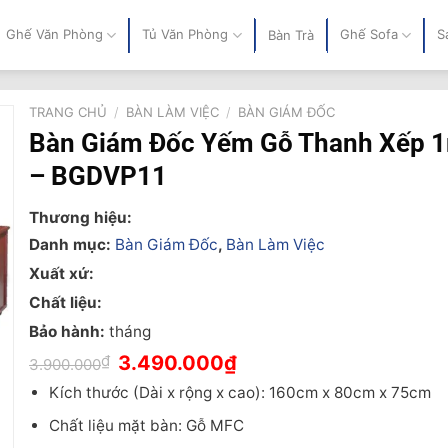
Ghế Văn Phòng
Tủ Văn Phòng
Ghế Sofa
S
Bàn Trà
TRANG CHỦ
/
BÀN LÀM VIỆC
/
BÀN GIÁM ĐỐC
Bàn Giám Đốc Yếm Gỗ Thanh Xếp 
– BGDVP11
Thương hiệu:
Danh mục:
Bàn Giám Đốc
,
Bàn Làm Việc
Xuất xứ:
Chất liệu:
Bảo hành:
tháng
Giá
Giá
₫
3.490.000
₫
3.900.000
gốc
hiện
là:
tại
Kích thước (Dài x rộng x cao): 160cm x 80cm x 75cm
3.900.000₫.
là:
3.490.000₫.
Chất liệu mặt bàn: Gỗ MFC