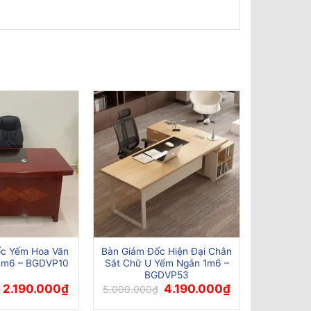
ốc Yếm Hoa Văn
Bàn Giám Đốc Hiện Đại Chân
 1m6 – BGDVP10
Sắt Chữ U Yếm Ngắn 1m6 –
BGDVP53
Giá
Giá
Giá
Giá
2.190.000
₫
4.190.000
₫
5.000.000
₫
gốc
hiện
gốc
hiện
là:
tại
là:
tại