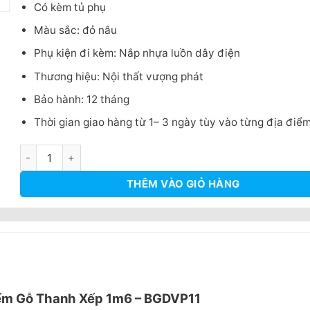
Có kèm tủ phụ
Màu sắc: đỏ nâu
Phụ kiện đi kèm: Nắp nhựa luồn dây điện
Thương hiệu: Nội thất vượng phát
Bảo hành: 12 tháng
Thời gian giao hàng từ 1– 3 ngày tùy vào từng địa điể
Bàn Giám Đốc Yếm Gỗ Thanh Xếp 1m6 - BGDVP11 số lượng
THÊM VÀO GIỎ HÀNG
ếm Gỗ Thanh Xếp 1m6 – BGDVP11