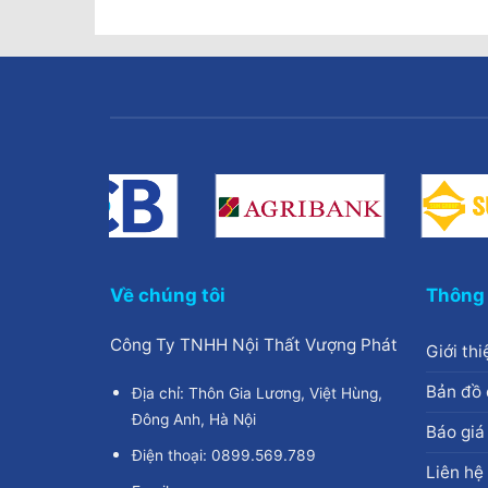
0.000₫.
là:
2.500.000₫.
là:
2
3.490.000₫.
2.190.000₫.
Về chúng tôi
Thông 
Công Ty TNHH Nội Thất Vượng Phát
Giới thi
Bản đồ 
Địa chỉ: Thôn Gia Lương, Việt Hùng,
Đông Anh, Hà Nội
Báo giá
Điện thoại: 0899.569.789
Liên hệ