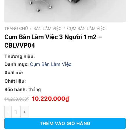
TRANG CHỦ
/
BÀN LÀM VIỆC
/
CỤM BÀN LÀM VIỆC
Cụm Bàn Làm Việc 3 Người 1m2 –
CBLVVP04
Thương hiệu:
Danh mục:
Cụm Bàn Làm Việc
Xuất xứ:
Chất liệu:
Bảo hành:
tháng
Giá
Giá
₫
10.220.000
₫
14.200.000
gốc
hiện
là:
tại
Cụm Bàn Làm Việc 3 Người 1m2 - CBLVVP04 số lượng
14.200.000₫.
là:
10.220.000₫.
THÊM VÀO GIỎ HÀNG