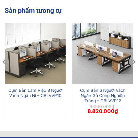
Sản phẩm tương tự
Cụm Bàn Làm Việc 8 Người
Cụm Bàn 6 Người Vách
Vách Ngăn Nỉ – CBLVVP10
Ngăn Gỗ Công Nghiệp
Trắng – CBLVVP12
9.000.000
₫
Giá
Giá
8.820.000
₫
gốc
hiện
là:
tại
9.000.000₫.
là:
8.820.00