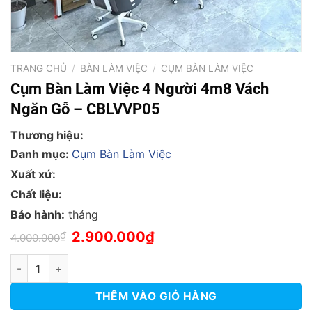
TRANG CHỦ
/
BÀN LÀM VIỆC
/
CỤM BÀN LÀM VIỆC
Cụm Bàn Làm Việc 4 Người 4m8 Vách
Ngăn Gỗ – CBLVVP05
Thương hiệu:
Danh mục:
Cụm Bàn Làm Việc
Xuất xứ:
Chất liệu:
Bảo hành:
tháng
Giá
Giá
₫
2.900.000
₫
4.000.000
gốc
hiện
là:
tại
Cụm Bàn Làm Việc 4 Người 4m8 Vách Ngăn Gỗ - CBLVVP05 số
4.000.000₫.
là:
2.900.000₫.
THÊM VÀO GIỎ HÀNG