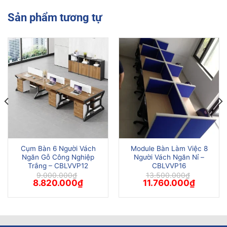
Sản phẩm tương tự
Cụm Bàn 6 Người Vách
Module Bàn Làm Việc 8
Ngăn Gỗ Công Nghiệp
Người Vách Ngăn Nỉ –
Trắng – CBLVVP12
CBLVVP16
9.000.000
₫
13.500.000
₫
Giá
Giá
Giá
Giá
8.820.000
₫
11.760.000
₫
gốc
hiện
gốc
hiện
là:
tại
là:
tại
9.000.000₫.
là:
13.500.000₫.
là:
00₫.
8.820.000₫.
11.760.0