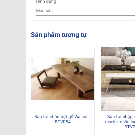
Hình dáng
Màu sắc
Sản phẩm tương tự
tây vân đỏ
Bàn trà chân bệt gỗ Walnut –
Bàn trà nhập 
BTVP31
BTVP54
marble chân in
BTV
Giá
00.000
₫