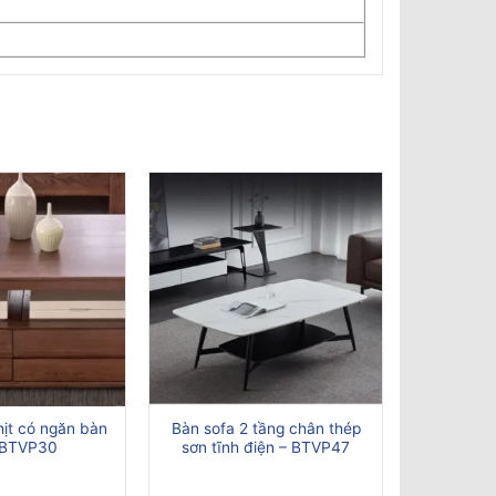
hịt có ngăn bàn
Bàn sofa 2 tầng chân thép
 BTVP30
sơn tĩnh điện – BTVP47