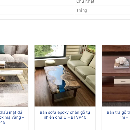
Chữ Nhật
Trắng
khẩu mặt đá
Bàn sofa epoxy chân gỗ tự
Bàn trà gỗ t
ox mạ vàng –
nhiên chữ U – BTVP40
1m –
P49