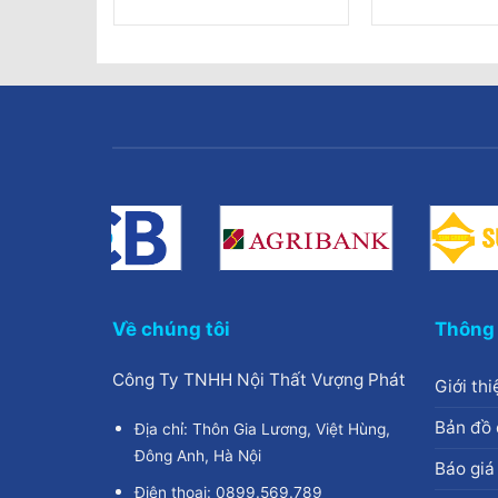
hiện
tại
0.000₫.
là:
2.800.000₫.
Về chúng tôi
Thông 
Công Ty TNHH Nội Thất Vượng Phát
Giới thi
Bản đồ 
Địa chỉ: Thôn Gia Lương, Việt Hùng,
Đông Anh, Hà Nội
Báo giá
Điện thoại: 0899.569.789