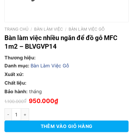
TRANG CHỦ
/
BÀN LÀM VIỆC
/
BÀN LÀM VIỆC GỖ
Bàn làm việc nhiều ngăn để đồ gỗ MFC
1m2 – BLVGVP14
Thương hiệu:
Danh mục:
Bàn Làm Việc Gỗ
Xuất xứ:
Chất liệu:
Bảo hành:
tháng
Giá
Giá
₫
950.000
₫
1.100.000
gốc
hiện
là:
tại
Bàn làm việc nhiều ngăn để đồ gỗ MFC 1m2 - BLVGVP14 số lư
1.100.000₫.
là:
950.000₫.
THÊM VÀO GIỎ HÀNG