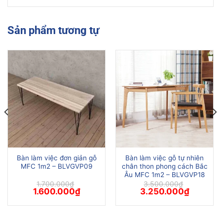
Sản phẩm tương tự
Bàn làm việc đơn giản gỗ
Bàn làm việc gỗ tự nhiên
MFC 1m2 – BLVGVP09
chân thon phong cách Bắc
Âu MFC 1m2 – BLVGVP18
á
1.700.000
₫
3.500.000
₫
n
Giá
Giá
Giá
Giá
1.600.000
₫
3.250.000
₫
gốc
hiện
gốc
hiện
là:
tại
là:
tại
0.000₫.
1.700.000₫.
là:
3.500.000₫.
là:
1.600.000₫.
3.250.00