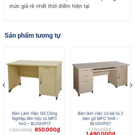
mức giá rẻ nhất thời điểm hiện tại
Sản phẩm tương tự
Bàn Làm Việc Gỗ Công
Bàn làm việc có kệ tủ 2
Nghiệp liền hộc tủ MFC
bên gỗ MFC 1m6 –
1m2 – BLVGVP17
BLVGVP07
Giá
Giá
850.000
₫
1.700.000
₫
1.000.000
₫
gốc
hiện
Giá
Giá
1.490.000
₫