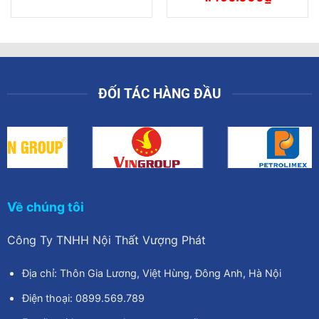
là:
tại
gốc
hiện
1.000.000₫.
là:
là:
tại
850.000₫.
1.700.000₫.
là:
1.490.000
ĐỐI TÁC HÀNG ĐẦU
Về chúng tôi
Công Ty TNHH Nội Thất Vượng Phát
Địa chỉ: Thôn Gia Lương, Việt Hùng, Đông Anh, Hà Nội
Điện thoại: 0899.569.789