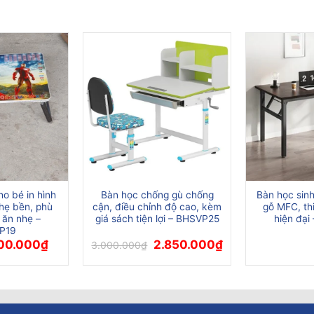
o bé in hình
Bàn học chống gù chống
Bàn học sin
hẹ bền, phù
cận, điều chỉnh độ cao, kèm
gỗ MFC, th
 ăn nhẹ –
giá sách tiện lợi – BHSVP25
hiện đạ
P19
iá
Giá
Giá
Giá
00.000
₫
2.850.000
₫
3.000.000
₫
ốc
hiện
gốc
hiện
:
tại
là:
tại
20.000₫.
là:
3.000.000₫.
là:
100.000₫.
2.850.000₫.