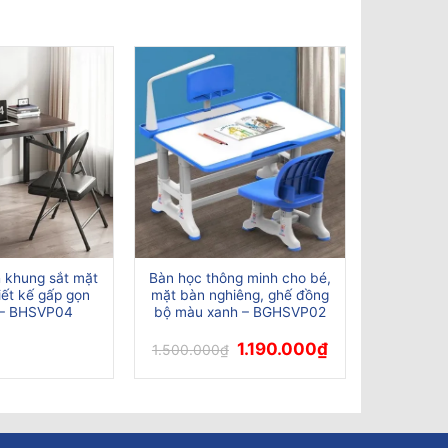
h khung sắt mặt
Bàn học thông minh cho bé,
iết kế gấp gọn
mặt bàn nghiêng, ghế đồng
i – BHSVP04
bộ màu xanh – BGHSVP02
Giá
Giá
1.190.000
₫
1.500.000
₫
gốc
hiện
là:
tại
1.500.000₫.
là:
1.190.000₫.