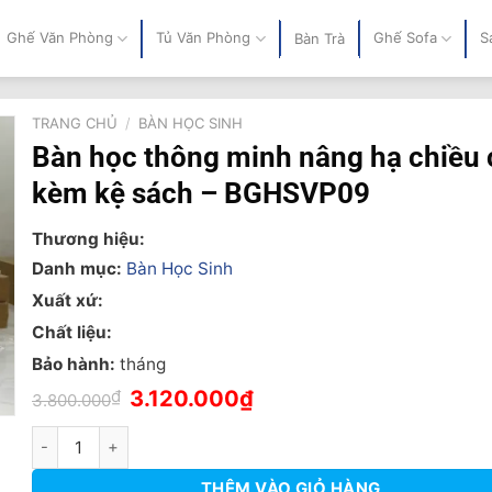
Ghế Văn Phòng
Tủ Văn Phòng
Ghế Sofa
S
Bàn Trà
TRANG CHỦ
/
BÀN HỌC SINH
Bàn học thông minh nâng hạ chiều 
kèm kệ sách – BGHSVP09
Thương hiệu:
Danh mục:
Bàn Học Sinh
Xuất xứ:
Chất liệu:
Bảo hành:
tháng
Giá
Giá
₫
3.120.000
₫
3.800.000
gốc
hiện
là:
tại
Bàn học thông minh nâng hạ chiều cao, kèm kệ sách - BGHSV
3.800.000₫.
là:
3.120.000₫.
THÊM VÀO GIỎ HÀNG