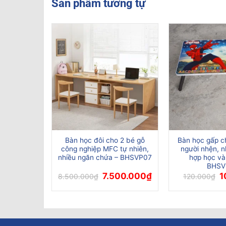
Sản phẩm tương tự
 sách màu
Bàn học đôi cho 2 bé gỗ
Bàn học gấp ch
t kế thông
công nghiệp MFC tự nhiên,
người nhện, n
 BHSVP02
nhiều ngăn chứa – BHSVP07
hợp học và
BHSV
Giá
Giá
Giá
G
00.000
₫
7.500.000
₫
1
8.500.000
₫
120.000
₫
hiện
gốc
hiện
g
tại
là:
tại
là
0.000₫.
là:
8.500.000₫.
là:
1
2.500.000₫.
7.500.000₫.