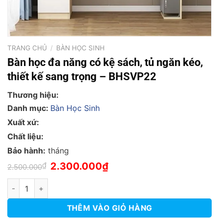
TRANG CHỦ
/
BÀN HỌC SINH
Bàn học đa năng có kệ sách, tủ ngăn kéo,
thiết kế sang trọng – BHSVP22
Thương hiệu:
Danh mục:
Bàn Học Sinh
Xuất xứ:
Chất liệu:
Bảo hành:
tháng
Giá
Giá
₫
2.300.000
₫
2.500.000
gốc
hiện
là:
tại
Bàn học đa năng có kệ sách, tủ ngăn kéo, thiết kế sang trọng
2.500.000₫.
là:
2.300.000₫.
THÊM VÀO GIỎ HÀNG