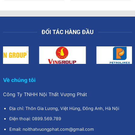
8.500.000₫.
là:
00₫.
7.500.000₫.
ĐỐI TÁC HÀNG ĐẦU
Về chúng tôi
Công Ty TNHH Nội Thất Vượng Phát
Địa chỉ: Thôn Gia Lương, Việt Hùng, Đông Anh, Hà Nội
Điện thoại: 0899.569.789
Email: noithatvuongphat.com@gmail.com