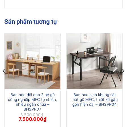
Sản phẩm tương tự
Bàn học đôi cho 2 bé gỗ
Bàn học sinh khung sắt
công nghiệp MFC tự nhiên,
mặt gỗ MFC, thiết kế gấp
nhiều ngăn chứa –
gọn hiện đại – BHSVP04
BHSVP07
8.500.000
₫
Giá
Giá
7.500.000
₫
gốc
hiện
là:
tại