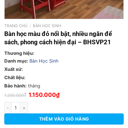
TRANG CHỦ
/
BÀN HỌC SINH
Bàn học màu đỏ nổi bật, nhiều ngăn để
sách, phong cách hiện đại – BHSVP21
Thương hiệu:
Danh mục:
Bàn Học Sinh
Xuất xứ:
Chất liệu:
Bảo hành:
tháng
Giá
Giá
₫
1.150.000
₫
1.200.000
gốc
hiện
là:
tại
Bàn học màu đỏ nổi bật, nhiều ngăn để sách, phong cách hiện 
1.200.000₫.
là:
1.150.000₫.
THÊM VÀO GIỎ HÀNG