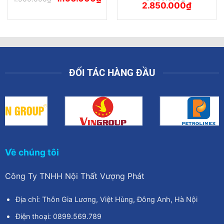
gốc
hiện
Giá
Giá
2.850.000
₫
là:
tại
gốc
hiện
1.500.000₫.
là:
là:
tại
1.190.000₫.
3.000.000₫.
là:
00₫.
2.850.00
ĐỐI TÁC HÀNG ĐẦU
Về chúng tôi
Công Ty TNHH Nội Thất Vượng Phát
Địa chỉ: Thôn Gia Lương, Việt Hùng, Đông Anh, Hà Nội
Điện thoại: 0899.569.789