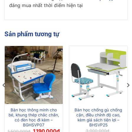
đáng mua nhất thời điểm hiện tại
Sản phẩm tương tự
Bàn học thông minh cho
Bàn học chống gù chống
bé, khung thép chắc chắn,
cận, điều chỉnh độ cao,
có đèn học đi kèm –
kèm giá sách tiện lợi –
BGHSVP07
BHSVP25
Giá
Giá
1.190.000
₫
3.000.000
₫
1.500.000
₫