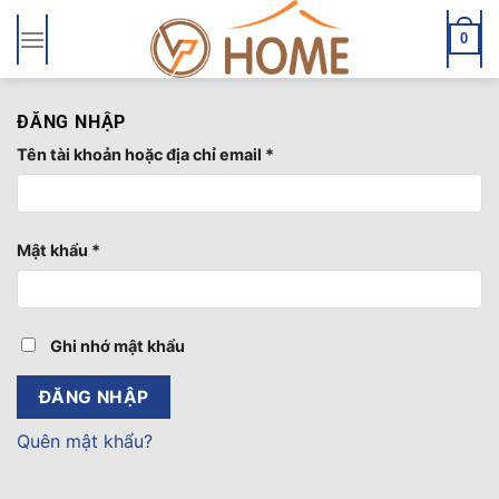
Bỏ
qua
0
nội
dung
ĐĂNG NHẬP
Bắt
Tên tài khoản hoặc địa chỉ email
*
buộc
Bắt
Mật khẩu
*
buộc
Ghi nhớ mật khẩu
ĐĂNG NHẬP
Quên mật khẩu?