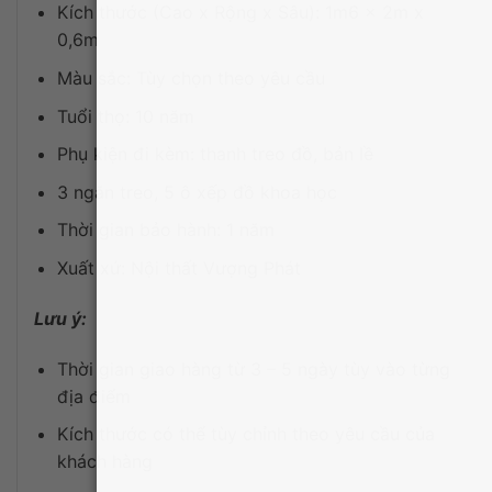
Kích thước (Cao x Rộng x Sâu): 1m6 x 2m x
0,6m
Màu sắc: Tùy chọn theo yêu cầu
Tuổi thọ: 10 năm
Phụ kiện đi kèm: thanh treo đồ, bản lề
3 ngăn treo, 5 ô xếp đồ khoa học
Thời gian bảo hành: 1 năm
Xuất xứ: Nội thất Vượng Phát
Lưu ý:
Thời gian giao hàng từ 3 – 5 ngày tùy vào từng
địa điểm
Kích thước có thể tùy chỉnh theo yêu cầu của
khách hàng