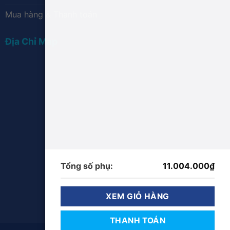
Mua hàng & Thanh toán
Địa Chỉ Map
Tổng số phụ:
11.004.000
₫
XEM GIỎ HÀNG
THANH TOÁN