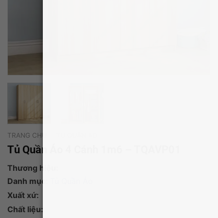
TRANG CHỦ
/
TỦ QUẦN ÁO
Tủ Quần Áo 4 Cánh 1m6 – TQAVP01
Thương hiệu:
Danh mục:
Tủ Quần Áo
Xuất xứ:
Chất liệu: