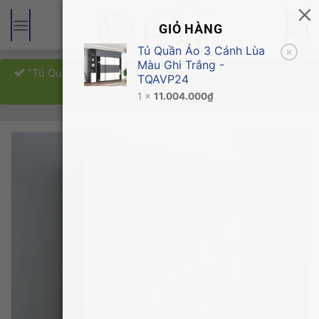
Bỏ
qua
1
GIỎ HÀNG
nội
Tủ Quần Áo 3 Cánh Lùa
×
dung
Màu Ghi Trắng -
“Tủ Quần Áo 3 Cánh Lùa Màu Ghi Trắng – TQAVP24” đã
TQAVP24
được thêm vào giỏ hàng.
1 ×
11.004.000
₫