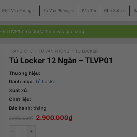
Ghế Văn Phòng
Tủ Văn Phòng
Ghế Sofa
S
Bàn Trà
 BTDVP15” đã được thêm vào giỏ hàng.
TRANG CHỦ
/
TỦ VĂN PHÒNG
/
TỦ LOCKER
Tủ Locker 12 Ngăn – TLVP01
Thương hiệu:
Danh mục:
Tủ Locker
Xuất xứ:
Chất liệu:
Bảo hành:
tháng
Giá
Giá
₫
2.900.000
₫
3.500.000
gốc
hiện
là:
tại
Tủ Locker 12 Ngăn - TLVP01 số lượng
3.500.000₫.
là:
2.900.000₫.