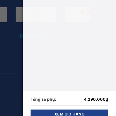
Địa Chỉ Map
Tổng số phụ:
4.290.000
₫
XEM GIỎ HÀNG