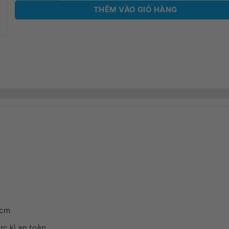
THÊM VÀO GIỎ HÀNG
3cm
c kì an toàn