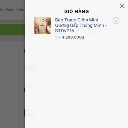
ản Phẩm Khác
Tin Tức
GIỎ HÀNG
Bàn Trang Điểm Mini
×
Gương Gấp Thông Minh -
BTDVP15
1 ×
4.290.000
₫
HỖ TRỢ KHÁCH HÀNG
Giao hàng miễn phí
Khu vực Nội thành Hà Nội và
Tp. HCM
Giao hàng trong 24 giờ
Chốt đơn và xử lí đơn hàng
ngay
Tư vấn bán hàng 24/7
Hotline: 01234.567.890