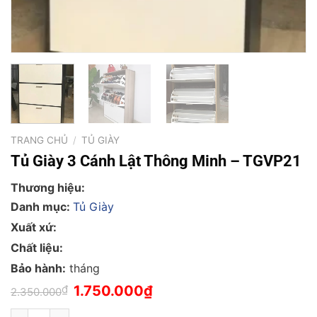
TRANG CHỦ
/
TỦ GIÀY
Tủ Giày 3 Cánh Lật Thông Minh – TGVP21
Thương hiệu:
Danh mục:
Tủ Giày
Xuất xứ:
Chất liệu:
Bảo hành:
tháng
Giá
Giá
₫
1.750.000
₫
2.350.000
gốc
hiện
là:
tại
Tủ Giày 3 Cánh Lật Thông Minh - TGVP21 số lượng