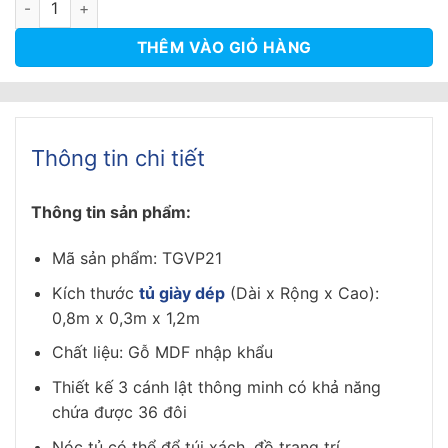
2.350.000₫.
là:
1.750.000₫.
THÊM VÀO GIỎ HÀNG
Thông tin chi tiết
Thông tin sản phẩm:
Mã sản phẩm: TGVP21
Kích thước
tủ giày dép
(Dài x Rộng x Cao):
0,8m x 0,3m x 1,2m
Chất liệu: Gỗ MDF nhập khẩu
Thiết kế 3 cánh lật thông minh có khả năng
chứa được 36 đôi
Nóc tủ có thể để túi xách, đồ trang trí