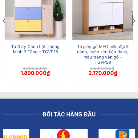
Tủ Giày Cánh Lật Thông
Tủ giày gỗ MFC hiện đại 3
Minh 3 Tầng – TGVP16
cánh, ngăn kéo tiện dụng,
màu trắng vân gỗ –
TGVP29
á
2.600.000
₫
2.500.000
₫
ện
Giá
Giá
Giá
Giá
1.890.000
₫
2.170.000
₫
gốc
hiện
gốc
hiện
là:
tại
là:
tại
110.000₫.
2.600.000₫.
là:
2.500.000₫.
là:
1.890.000₫.
2.170.000
ĐỐI TÁC HÀNG ĐẦU