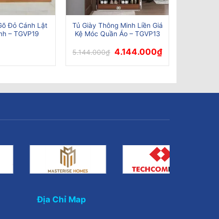
Gõ Đỏ Cánh Lật
Tủ Giày Thông Minh Liền Giá
nh – TGVP19
Kệ Móc Quần Áo – TGVP13
Giá
Giá
4.144.000
₫
5.144.000
₫
gốc
hiện
là:
tại
5.144.000₫.
là:
4.144.000₫.
Địa Chỉ Map