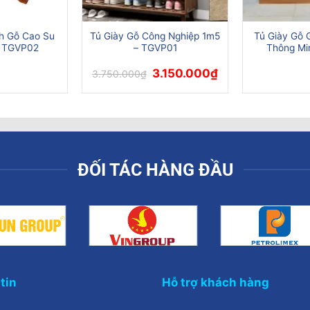
h Gỗ Cao Su
Tủ Giày Gỗ Công Nghiệp 1m5
Tủ Giày Gỗ 
– TGVP02
– TGVP01
Thông Mi
Giá
Giá
3.150.000
₫
3.750.000
₫
gốc
hiện
là:
tại
3.750.000₫.
là:
3.150.000₫.
ĐỐI TÁC HÀNG ĐẦU
tin
Hỗ trợ khách hàng