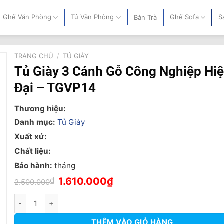
Ghế Văn Phòng
Tủ Văn Phòng
Ghế Sofa
S
Bàn Trà
TRANG CHỦ
/
TỦ GIÀY
Tủ Giày 3 Cánh Gỗ Công Nghiệp Hi
Đại – TGVP14
Thương hiệu:
Danh mục:
Tủ Giày
Xuất xứ:
Chất liệu:
Bảo hành:
tháng
Giá
Giá
₫
1.610.000
₫
2.500.000
gốc
hiện
là:
tại
Tủ Giày 3 Cánh Gỗ Công Nghiệp Hiện Đại - TGVP14 số lượng
2.500.000₫.
là:
1.610.000₫.
THÊM VÀO GIỎ HÀNG