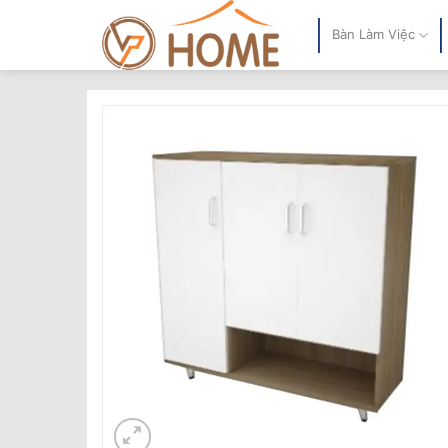
Bỏ
qua
Bàn Làm Việc
nội
dung