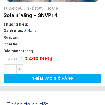
TRANG CHỦ
/
GHẾ SOFA
/
SOFA NỈ
Sofa nỉ văng – SNVP14
Thương hiệu:
Danh mục:
Sofa Nỉ
Xuất xứ:
Chất liệu:
Bảo hành:
tháng
Giá
Giá
₫
3.400.000
₫
3.500.000
gốc
hiện
là:
tại
Sofa nỉ văng – SNVP14 số lượng
3.500.000₫.
là:
3.400.000₫.
THÊM VÀO GIỎ HÀNG
Thông tin chi tiết