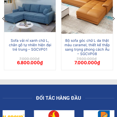
Sofa vải nỉ xanh chữ L,
Bộ sofa góc chữ L da thật
chân gỗ tự nhiên hiện đại
màu caramel, thiết kế thấp
trẻ trung – SGCVP01
sang trọng phong cách Âu
– SGCVP08
7.000.000
₫
7.500.000
₫
Giá
Giá
Giá
Giá
6.800.000
₫
7.000.000
₫
gốc
hiện
gốc
hiện
là:
tại
là:
tại
7.000.000₫.
là:
7.500.000₫.
là:
.000₫.
6.800.000₫.
7.000.000
ĐỐI TÁC HÀNG ĐẦU