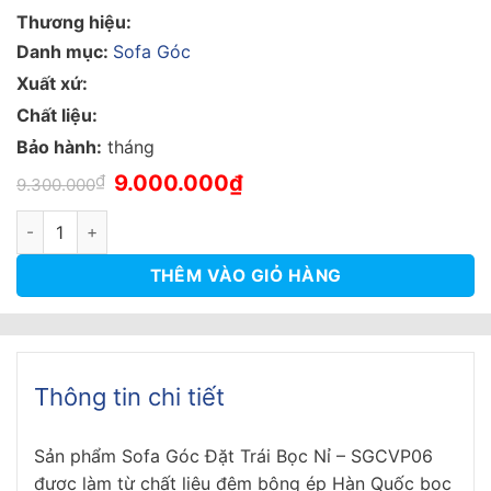
Thương hiệu:
Danh mục:
Sofa Góc
Xuất xứ:
Chất liệu:
Bảo hành:
tháng
Giá
Giá
₫
9.000.000
₫
9.300.000
gốc
hiện
là:
tại
Sofa Góc Đặt Trái Bọc Nỉ - SGCVP06 số lượng
9.300.000₫.
là:
9.000.000₫.
THÊM VÀO GIỎ HÀNG
Thông tin chi tiết
Sản phẩm Sofa Góc Đặt Trái Bọc Nỉ – SGCVP06
được làm từ chất liệu đệm bông ép Hàn Quốc bọc