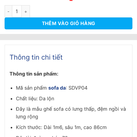
gốc
hiện
là:
tại
Sofa Da Lộn Màu Nâu Cafe Sang Trọng - SDVP04 số lượng
14.000.000₫.
là:
12.000.000₫.
THÊM VÀO GIỎ HÀNG
Thông tin chi tiết
Thông tin sản phẩm:
Mã sản phẩm
sofa da
: SDVP04
Chất liệu: Da lộn
Đây là mẫu ghế sofa có lưng thấp, đệm ngồi và
lưng rộng
Kích thước: Dài 1m6, sâu 1m, cao 86cm