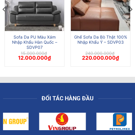
Sofa Da PU Màu Xám
Ghế Sofa Da Bò Thật 100%
Nhập Khẩu Hàn Quốc –
Nhập Khẩu Ý – SDVP03
SDVP07
15.000.000
₫
240.000.000
₫
Giá
Giá
Giá
Giá
12.000.000
₫
220.000.000
₫
gốc
hiện
gốc
hiện
là:
tại
là:
tại
15.000.000₫.
là:
240.000.000₫.
là:
00₫.
12.000.000₫.
220.000
ĐỐI TÁC HÀNG ĐẦU