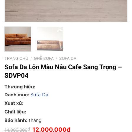
TRANG CHỦ
/
GHẾ SOFA
/
SOFA DA
Sofa Da Lộn Màu Nâu Cafe Sang Trọng –
SDVP04
Thương hiệu:
Danh mục:
Sofa Da
Xuất xứ:
Chất liệu:
Bảo hành:
tháng
Giá
Giá
₫
12.000.000
₫
14.000.000