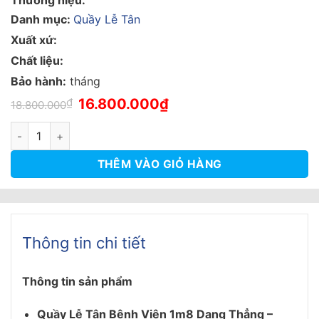
Danh mục:
Quầy Lễ Tân
Xuất xứ:
Chất liệu:
Bảo hành:
tháng
Giá
Giá
₫
16.800.000
₫
18.800.000
gốc
hiện
là:
tại
Quầy Lễ Tân Bệnh Viện 1m8 Dạng Thẳng – QLTVP35 số lượng
18.800.000₫.
là:
16.800.000₫.
THÊM VÀO GIỎ HÀNG
Thông tin chi tiết
Thông tin sản phẩm
Quầy Lễ Tân Bệnh Viện 1m8 Dạng Thẳng –