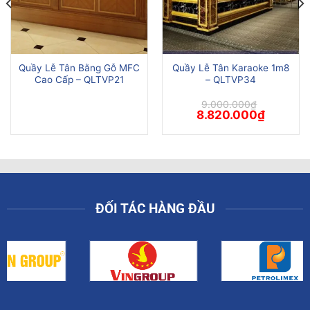
Quầy Lễ Tân Bằng Gỗ MFC
Quầy Lễ Tân Karaoke 1m8
Cao Cấp – QLTVP21
– QLTVP34
9.000.000
₫
Giá
Giá
8.820.000
₫
gốc
hiện
là:
tại
9.000.000₫.
là:
8.820.00
ĐỐI TÁC HÀNG ĐẦU