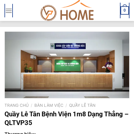
Bỏ
qua
0
nội
dung
TRANG CHỦ
/
BÀN LÀM VIỆC
/
QUẦY LỄ TÂN
Quầy Lễ Tân Bệnh Viện 1m8 Dạng Thẳng –
QLTVP35
Thương hiệu: