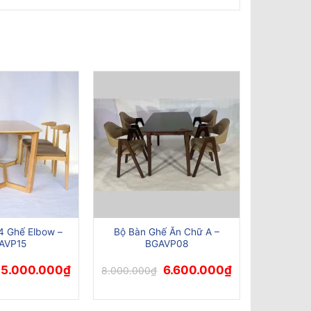
 4 Ghế Elbow –
Bộ Bàn Ghế Ăn Chữ A –
AVP15
BGAVP08
Giá
Giá
Giá
Giá
5.000.000
₫
6.600.000
₫
8.000.000
₫
gốc
hiện
gốc
hiện
là:
tại
là:
tại
5.200.000₫.
là:
8.000.000₫.
là:
5.000.000₫.
6.600.000₫.