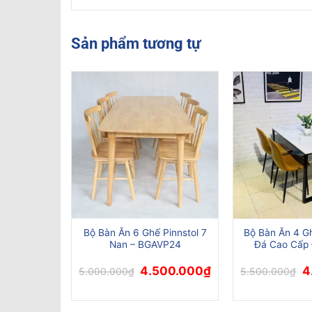
Sản phẩm tương tự
lley lưng
Bộ Bàn Ăn 6 Ghế Pinnstol 7
Bộ Bàn Ăn 4 G
i, thiết kế
Nan – BGAVP24
Đá Cao Cấp 
AVP02
Giá
Giá
Gi
4.500.000
₫
4
5.000.000
₫
5.500.000
₫
gốc
hiện
g
là:
tại
là:
5.000.000₫.
là:
5.
4.500.000₫.