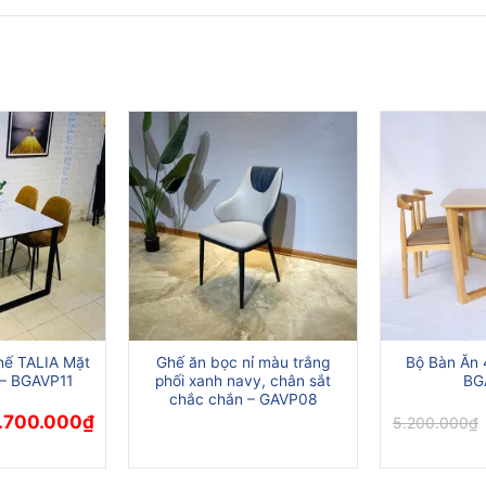
hế TALIA Mặt
Ghế ăn bọc nỉ màu trắng
Bộ Bàn Ăn
– BGAVP11
phối xanh navy, chân sắt
BG
chắc chắn – GAVP08
á
Giá
.700.000
₫
5.200.000
₫
ốc
hiện
tại
500.000₫.
là:
4.700.000₫.