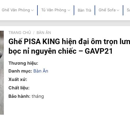
Ghế Văn Phòng
Tủ Văn Phòng
Ghế Sofa
S
Bàn Trà
TRANG CHỦ
/
BÀN ĂN
Ghế PISA KING hiện đại ôm trọn lư
bọc nỉ nguyên chiếc – GAVP21
Thương hiệu:
Danh mục:
Bàn Ăn
Xuất xứ:
Chất liệu:
Bảo hành:
tháng