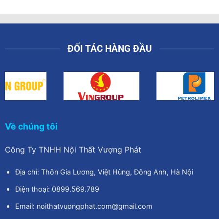
1.150.000₫.
1.500.000₫.
là:
00₫.
1.200.000
ĐỐI TÁC HÀNG ĐẦU
Về chúng tôi
Công Ty TNHH Nội Thất Vượng Phát
Địa chỉ: Thôn Gia Lương, Việt Hùng, Đông Anh, Hà Nội
Điện thoại: 0899.569.789
Email: noithatvuongphat.com@gmail.com