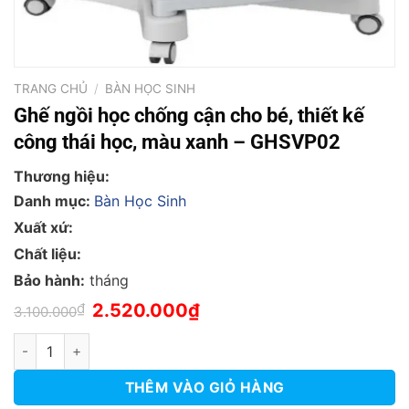
TRANG CHỦ
/
BÀN HỌC SINH
Ghế ngồi học chống cận cho bé, thiết kế
công thái học, màu xanh – GHSVP02
Thương hiệu:
Danh mục:
Bàn Học Sinh
Xuất xứ:
Chất liệu:
Bảo hành:
tháng
Giá
Giá
₫
2.520.000
₫
3.100.000
gốc
hiện
là:
tại
Ghế ngồi học chống cận cho bé, thiết kế công thái học, màu 
3.100.000₫.
là:
2.520.000₫.
THÊM VÀO GIỎ HÀNG