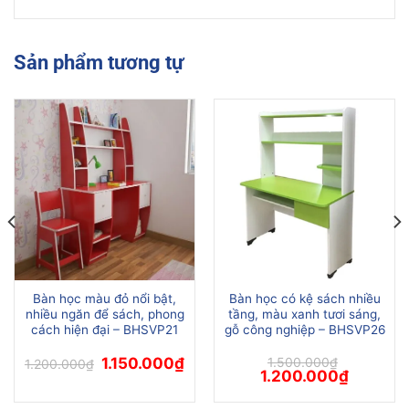
Sản phẩm tương tự
Bàn học màu đỏ nổi bật,
Bàn học có kệ sách nhiều
nhiều ngăn để sách, phong
tầng, màu xanh tươi sáng,
cách hiện đại – BHSVP21
gỗ công nghiệp – BHSVP26
Giá
Giá
1.150.000
₫
1.500.000
₫
1.200.000
₫
gốc
hiện
Giá
Giá
1.200.000
₫
là:
tại
gốc
hiện
1.200.000₫.
là:
là:
tại