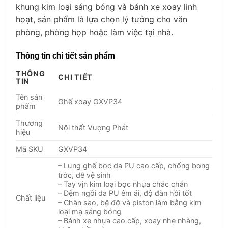
khung kim loại sáng bóng và bánh xe xoay linh
hoạt, sản phẩm là lựa chọn lý tưởng cho văn
phòng, phòng họp hoặc làm việc tại nhà.
Thông tin chi tiết sản phẩm
THÔNG
CHI TIẾT
TIN
Tên sản
Ghế xoay GXVP34
phẩm
Thương
Nội thất Vượng Phát
hiệu
Mã SKU
GXVP34
– Lưng ghế bọc da PU cao cấp, chống bong
tróc, dễ vệ sinh
– Tay vịn kim loại bọc nhựa chắc chắn
– Đệm ngồi da PU êm ái, độ đàn hồi tốt
Chất liệu
– Chân sao, bệ đỡ và piston làm bằng kim
loại mạ sáng bóng
– Bánh xe nhựa cao cấp, xoay nhẹ nhàng,