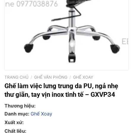
TRANG CHỦ
/
GHẾ VĂN PHÒNG
/
GHẾ XOAY
Ghế làm việc lưng trung da PU, ngả nhẹ
thư giãn, tay vịn inox tinh tế – GXVP34
Thương hiệu:
Danh mục:
Ghế Xoay
Xuất xứ:
Chất liệu: