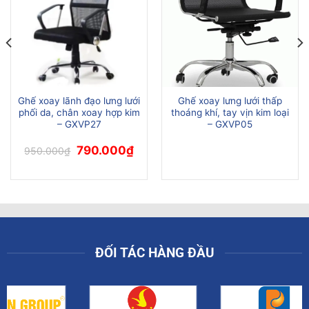
Ghế xoay lãnh đạo lưng lưới
Ghế xoay lưng lưới thấp
phối da, chân xoay hợp kim
thoáng khí, tay vịn kim loại
– GXVP27
– GXVP05
Giá
Giá
790.000
₫
950.000
₫
gốc
hiện
là:
tại
950.000₫.
là:
790.000₫.
0₫.
ĐỐI TÁC HÀNG ĐẦU