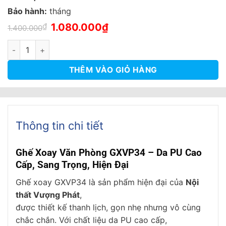
Bảo hành:
tháng
Giá
Giá
₫
1.080.000
₫
1.400.000
gốc
hiện
là:
tại
Ghế làm việc lưng trung da PU, ngả nhẹ thư giãn, tay vịn inox 
1.400.000₫.
là:
1.080.000₫.
THÊM VÀO GIỎ HÀNG
Thông tin chi tiết
Ghế Xoay Văn Phòng GXVP34 – Da PU Cao
Cấp, Sang Trọng, Hiện Đại
Ghế xoay GXVP34 là sản phẩm hiện đại của
Nội
thất Vượng Phát
,
được thiết kế thanh lịch, gọn nhẹ nhưng vô cùng
chắc chắn. Với chất liệu da PU cao cấp,