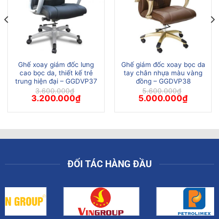
Ghế xoay giám đốc lưng
Ghế giám đốc xoay bọc da
cao bọc da, thiết kế trẻ
tay chân nhựa màu vàng
trung hiện đại – GGDVP37
đồng – GGDVP38
3.600.000
₫
5.600.000
₫
Giá
Giá
Giá
Giá
3.200.000
₫
5.000.000
₫
gốc
hiện
gốc
hiện
là:
tại
là:
tại
3.600.000₫.
là:
5.600.000₫.
là:
00₫.
3.200.000₫.
5.000.00
ĐỐI TÁC HÀNG ĐẦU