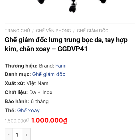
TRANG CHỦ
/
GHẾ VĂN PHÒNG
/
GHẾ GIÁM ĐỐC
Ghế giám đốc lưng trung bọc da, tay hợp
kim, chân xoay – GGDVP41
Thương hiệu:
Brand:
Fami
Danh mục:
Ghế giám đốc
Xuất xứ:
Việt Nam
Chất liệu:
Da + Inox
Bảo hành:
6 tháng
Thẻ:
Ghế xoay
Giá
Giá
₫
1.000.000
₫
1.500.000
gốc
hiện
là:
tại
Ghế giám đốc lưng trung bọc da, tay hợp kim, chân xoay - GG
1.500.000₫.
là:
1.000.000₫.