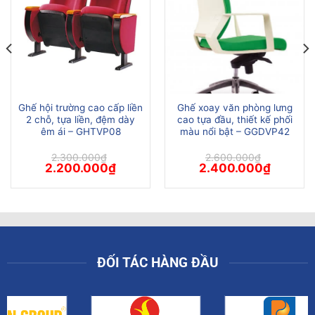
Ghế hội trường cao cấp liền
Ghế xoay văn phòng lưng
2 chỗ, tựa liền, đệm dày
cao tựa đầu, thiết kế phối
êm ái – GHTVP08
màu nổi bật – GGDVP42
2.300.000
₫
2.600.000
₫
Giá
Giá
Giá
Giá
2.200.000
₫
2.400.000
₫
gốc
hiện
gốc
hiện
là:
tại
là:
tại
2.300.000₫.
là:
2.600.000₫.
là:
00₫.
2.200.000₫.
2.400.00
ĐỐI TÁC HÀNG ĐẦU