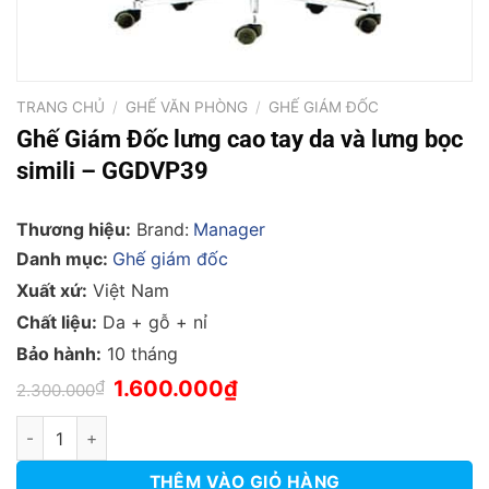
TRANG CHỦ
/
GHẾ VĂN PHÒNG
/
GHẾ GIÁM ĐỐC
Ghế Giám Đốc lưng cao tay da và lưng bọc
simili – GGDVP39
Thương hiệu:
Brand:
Manager
Danh mục:
Ghế giám đốc
Xuất xứ:
Việt Nam
Chất liệu:
Da + gỗ + nỉ
Bảo hành:
10 tháng
Giá
Giá
₫
1.600.000
₫
2.300.000
gốc
hiện
là:
tại
Ghế Giám Đốc lưng cao tay da và lưng bọc simili - GGDVP39 số
2.300.000₫.
là:
1.600.000₫.
THÊM VÀO GIỎ HÀNG