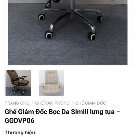
TRANG CHỦ
/
GHẾ VĂN PHÒNG
/
GHẾ GIÁM ĐỐC
Ghế Giám Đốc Bọc Da Simili lưng tựa –
GGDVP06
Thương hiệu: