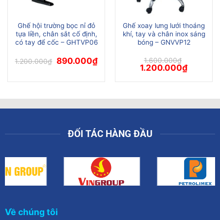
Ghế hội trường bọc nỉ đỏ
Ghế xoay lưng lưới thoáng
tựa liền, chân sắt cố định,
khí, tay và chân inox sáng
có tay để cốc – GHTVP06
bóng – GNVVP12
Giá
Giá
890.000
₫
1.600.000
₫
1.200.000
₫
gốc
hiện
Giá
Giá
1.200.000
₫
là:
tại
gốc
hiện
1.200.000₫.
là:
là:
tại
890.000₫.
1.600.000₫.
là:
00₫.
1.200.000
ĐỐI TÁC HÀNG ĐẦU
Về chúng tôi