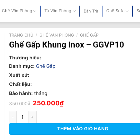
Ghế Văn Phòng
Tủ Văn Phòng
Ghế Sofa
S
Bàn Trà
TRANG CHỦ
/
GHẾ VĂN PHÒNG
/
GHẾ GẤP
Ghế Gấp Khung Inox – GGVP10
Thương hiệu:
Danh mục:
Ghế Gấp
Xuất xứ:
Chất liệu:
Bảo hành:
tháng
Giá
Giá
₫
250.000
₫
350.000
gốc
hiện
là:
tại
Ghế Gấp Khung Inox - GGVP10 số lượng
350.000₫.
là:
250.000₫.
THÊM VÀO GIỎ HÀNG