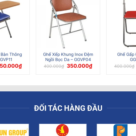
 Bàn Thông
Ghế Xếp Khung Inox Đệm
Ghế Gấp
GGVP11
Ngồi Bọc Da – GGVP04
GG
iá
Giá
Giá
Giá
50.000
₫
350.000
₫
400.000
₫
400.000
₫
ốc
hiện
gốc
hiện
:
tại
là:
tại
00.000₫.
là:
400.000₫.
là:
450.000₫.
350.000₫.
ĐỐI TÁC HÀNG ĐẦU