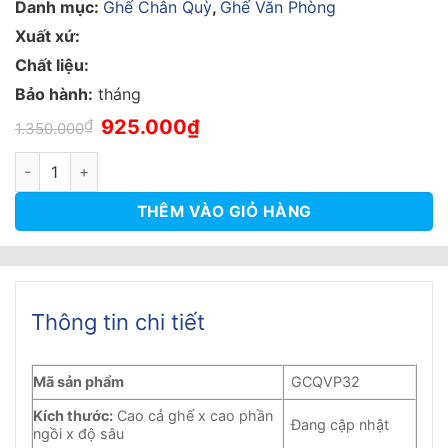
1.00
4
Danh mục:
Ghế Chân Quỳ
,
Ghế Văn Phòng
trên
5
Xuất xứ:
dựa
Chất liệu:
trên
đánh
Bảo hành:
tháng
giá
Giá
Giá
₫
925.000
₫
1.350.000
gốc
hiện
là:
tại
Ghế chân quỳ bọc da văn phòng lưng trung - GCQVP32 số lượ
1.350.000₫.
là:
925.000₫.
THÊM VÀO GIỎ HÀNG
Thông tin chi tiết
Mã sản phẩm
GCQVP32
Kích thước:
Cao cả ghế x cao phần
Đang cập nhật
ngồi x độ sâu