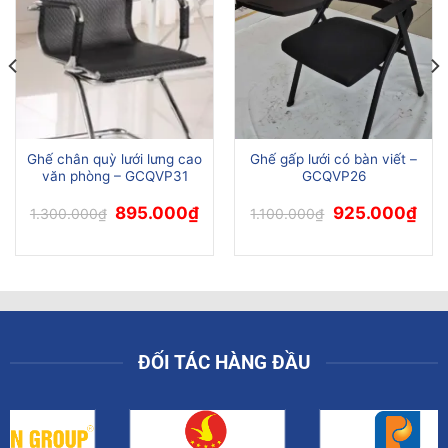
Ghế chân quỳ lưới lưng cao
Ghế gấp lưới có bàn viết –
văn phòng – GCQVP31
GCQVP26
Giá
Giá
Giá
Giá
895.000
₫
925.000
₫
1.300.000
₫
1.100.000
₫
n
gốc
hiện
gốc
hiện
là:
tại
là:
tại
1.300.000₫.
là:
1.100.000₫.
là:
5.000₫.
895.000₫.
925.
ĐỐI TÁC HÀNG ĐẦU