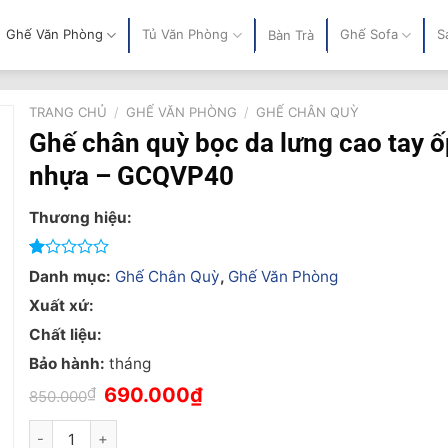
Ghế Văn Phòng
Tủ Văn Phòng
Ghế Sofa
S
Bàn Trà
TRANG CHỦ
/
GHẾ VĂN PHÒNG
/
GHẾ CHÂN QUỲ
Ghế chân quỳ bọc da lưng cao tay ố
nhựa – GCQVP40
Thương hiệu:
1.00
1
Danh mục:
Ghế Chân Quỳ
,
Ghế Văn Phòng
trên
5
Xuất xứ:
dựa
Chất liệu:
trên
đánh
Bảo hành:
tháng
giá
Giá
Giá
₫
690.000
₫
850.000
gốc
hiện
là:
tại
Ghế chân quỳ bọc da lưng cao tay ốp nhựa - GCQVP40 số lượ
850.000₫.
là: