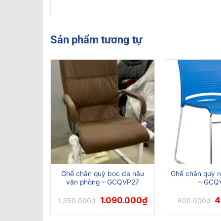
Sản phẩm tương tự
NG
òng Chân
Ghế chân quỳ bọc da nâu
Ghế chân quỳ n
– GCQVP08
văn phòng – GCQVP27
– GCQ
Giá
Giá
G
1.090.000
₫
4
1.350.000
₫
600.000
₫
gốc
hiện
g
là:
tại
là
1.350.000₫.
là:
6