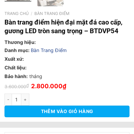
TRANG CHỦ
/
BÀN TRANG ĐIỂM
Bàn trang điểm hiện đại mặt đá cao cấp,
gương LED tròn sang trọng – BTDVP54
Thương hiệu:
Danh mục:
Bàn Trang Điểm
Xuất xứ:
Chất liệu:
Bảo hành:
tháng
Giá
Giá
₫
2.800.000
₫
3.600.000
gốc
hiện
là:
tại
Bàn trang điểm hiện đại mặt đá cao cấp, gương LED tròn sang
3.600.000₫.
là:
2.800.000₫.
THÊM VÀO GIỎ HÀNG