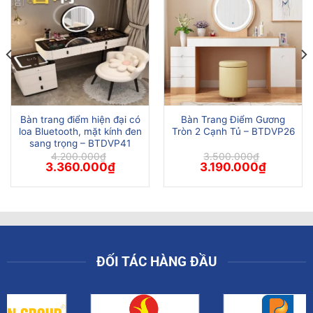
Bàn trang điểm hiện đại có
Bàn Trang Điểm Gương
loa Bluetooth, mặt kính đen
Tròn 2 Cạnh Tủ – BTDVP26
sang trọng – BTDVP41
4.200.000
₫
3.500.000
₫
Giá
Giá
Giá
Giá
3.360.000
₫
3.190.000
₫
gốc
hiện
gốc
hiện
là:
tại
là:
tại
4.200.000₫.
là:
3.500.000₫.
là:
00₫.
3.360.000₫.
3.190.000
ĐỐI TÁC HÀNG ĐẦU