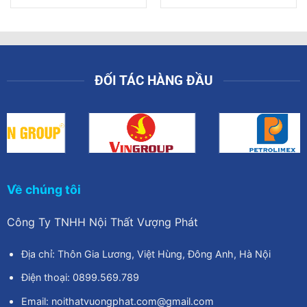
là:
tại
là:
tại
3.800.000₫.
là:
3.500.000₫.
là:
00₫.
3.220.000₫.
2.950.00
ĐỐI TÁC HÀNG ĐẦU
Về chúng tôi
Công Ty TNHH Nội Thất Vượng Phát
Địa chỉ: Thôn Gia Lương, Việt Hùng, Đông Anh, Hà Nội
Điện thoại: 0899.569.789
Email: noithatvuongphat.com@gmail.com