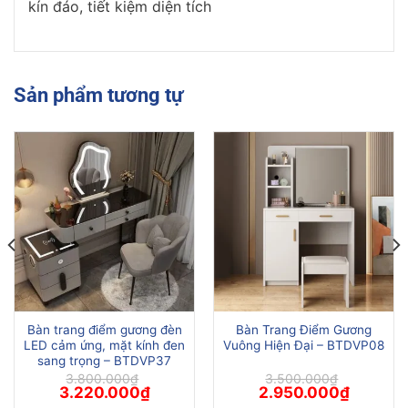
kín đáo, tiết kiệm diện tích
Sản phẩm tương tự
Bàn trang điểm gương đèn
Bàn Trang Điểm Gương
LED cảm ứng, mặt kính đen
Vuông Hiện Đại – BTDVP08
sang trọng – BTDVP37
3.800.000
₫
3.500.000
₫
Giá
Giá
Giá
Giá
3.220.000
₫
2.950.000
₫
gốc
hiện
gốc
hiện