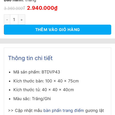
Giá
Giá
₫
2.940.000
₫
3.360.000
gốc
hiện
là:
tại
Bàn phấn hiện đại mặt đá, gương tròn cảm ứng, tủ viền đèn LE
3.360.000₫.
là:
2.940.000₫.
THÊM VÀO GIỎ HÀNG
Thông tin chi tiết
Mã sản phẩm: BTDVP43
Kích thước bàn: 100 x 40 x 75cm
Kích thước tủ: 40 x 40 x 40cm
Màu sắc: Trắng/Ghi
>> Cập nhật mẫu
bàn phấn trang điểm
gương lật